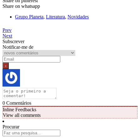
Share on pinterest
Share on whatsapp
Grupo Planeta
,
Literatura
,
Novidades
Prev
Next
Subscrever
Notificar-me de
0
Comentários
Inline Feedbacks
View all comments
Procurar