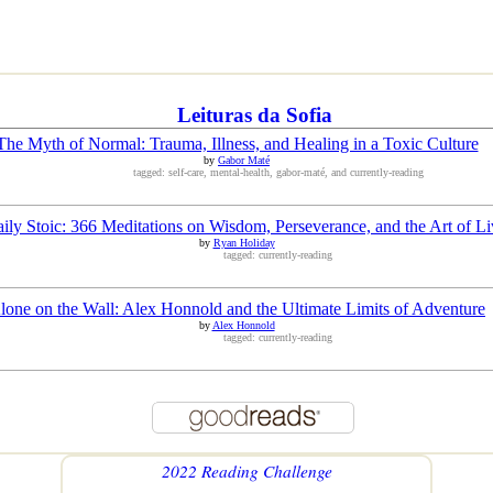
Leituras da Sofia
The Myth of Normal: Trauma, Illness, and Healing in a Toxic Culture
by
Gabor Maté
tagged: self-care, mental-health, gabor-maté, and currently-reading
ily Stoic: 366 Meditations on Wisdom, Perseverance, and the Art of Li
by
Ryan Holiday
tagged: currently-reading
lone on the Wall: Alex Honnold and the Ultimate Limits of Adventure
by
Alex Honnold
tagged: currently-reading
2022 Reading Challenge