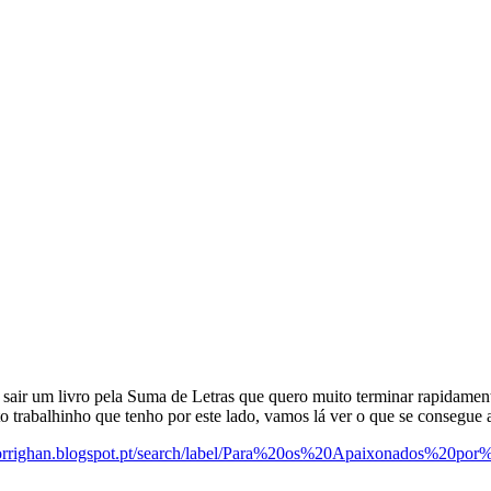
air um livro pela Suma de Letras que quero muito terminar rapidament
 trabalhinho que tenho por este lado, vamos lá ver o que se consegue a
morrighan.blogspot.pt/search/label/Para%20os%20Apaixonados%20por