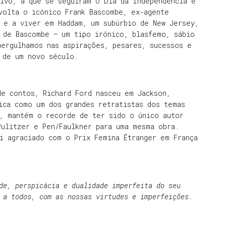
tivo, a que se seguiram O Dia da Independência e
volta o icónico Frank Bascombe, ex-agente
 e a viver em Haddam, um subúrbio de New Jersey,
 de Bascombe – um tipo irónico, blasfemo, sábio
mergulhamos nas aspirações, pesares, sucessos e
s de um novo século.
de contos, Richard Ford nasceu em Jackson,
ica como um dos grandes retratistas dos temas
a, mantém o recorde de ter sido o único autor
Pulitzer e Pen/Faulkner para uma mesma obra.
i agraciado com o Prix Femina Étranger em França
.
de, perspicácia e dualidade imperfeita do seu
 a todos, com as nossas virtudes e imperfeições.