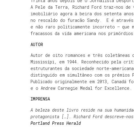
Trinta anos depois de O Jornalista Despor
A Pele da Terra, Richard Ford traz-nos de 
imobiliário agora à beira dos setenta anos
no rescaldo do furacão Sandy. E é através
e não raro politicamente incorreto – que 
fracassos da vida americana nos primórdio
AUTOR
Autor de oito romances e três coletâneas 
Mississípi, em 1944. Reconhecido pela crít
estruturantes da sociedade norte-american
distinguido em simultâneo com os prémios 
Publicado originalmente em 2013, Canadá fo
e o Andrew Carnegie Medal for Excellence
IMPRENSA
A beleza deste livro reside na sua humanida
protagonista […]. Richard Ford descreve-nos
Portland Press Herald