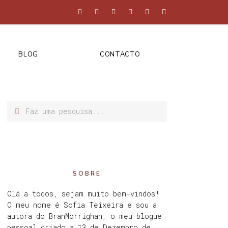
BLOG
CONTACTO
SOBRE
Olá a todos, sejam muito bem-vindos!
O meu nome é Sofia Teixeira e sou a
autora do BranMorrighan, o meu blogue
pessoal criado a 13 de Dezembro de