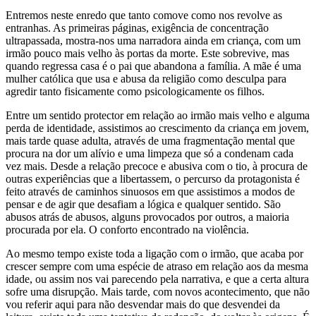
Entremos neste enredo que tanto comove como nos revolve as
entranhas. As primeiras páginas, exigência de concentração
ultrapassada, mostra-nos uma narradora ainda em criança, com um
irmão pouco mais velho às portas da morte. Este sobrevive, mas
quando regressa casa é o pai que abandona a família. A mãe é uma
mulher católica que usa e abusa da religião como desculpa para
agredir tanto fisicamente como psicologicamente os filhos.
Entre um sentido protector em relação ao irmão mais velho e alguma
perda de identidade, assistimos ao crescimento da criança em jovem,
mais tarde quase adulta, através de uma fragmentação mental que
procura na dor um alívio e uma limpeza que só a condenam cada
vez mais. Desde a relação precoce e abusiva com o tio, à procura de
outras experiências que a libertassem, o percurso da protagonista é
feito através de caminhos sinuosos em que assistimos a modos de
pensar e de agir que desafiam a lógica e qualquer sentido. São
abusos atrás de abusos, alguns provocados por outros, a maioria
procurada por ela. O conforto encontrado na violência.
Ao mesmo tempo existe toda a ligação com o irmão, que acaba por
crescer sempre com uma espécie de atraso em relação aos da mesma
idade, ou assim nos vai parecendo pela narrativa, e que a certa altura
sofre uma disrupção. Mais tarde, com novos acontecimento, que não
vou referir aqui para não desvendar mais do que desvendei da