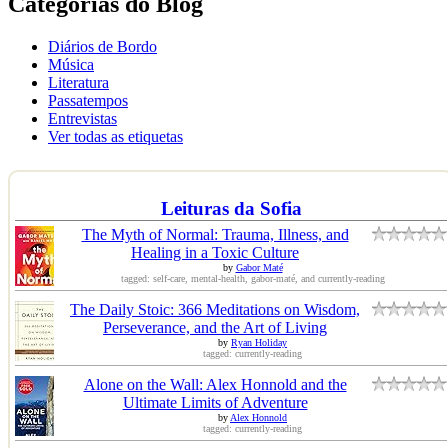
Categorias do Blog
Diários de Bordo
Música
Literatura
Passatempos
Entrevistas
Ver todas as etiquetas
Leituras da Sofia
The Myth of Normal: Trauma, Illness, and
Healing in a Toxic Culture
by
Gabor Maté
tagged: self-care, mental-health, gabor-maté, and currently-reading
The Daily Stoic: 366 Meditations on Wisdom,
Perseverance, and the Art of Living
by
Ryan Holiday
tagged: currently-reading
Alone on the Wall: Alex Honnold and the
Ultimate Limits of Adventure
by
Alex Honnold
tagged: currently-reading