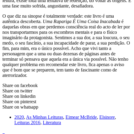
leitura, existe toda uma tentativa de redenção, do voltar às origens. É
uma fase muito sofrida, angustiante, desafiadora.
O que diz na sinopse é totalmente verdade: este livro é uma
autêntica descoberta.
Uma Rapariga É Uma Coisa Inacabada
é
daquelas obras em que perdemos consciência real do acto de ler por
nos transportarmos para os escombros mentais e para o físico
imaginário da protagonista. Sentimos a sua dor, a sua loucura, o seu
medo, o seu fascínio, a sua incapacidade de parar, a sua perdição. O
fim, para mim, era o único possível. Acho que vivi tanto a
personagem que a uma ou duas dezenas de páginas antes de
terminar só pensava que aquela era a única via possível. Não tenho
qualquer problema em recomendar este livro, fica apenas o aviso
que é bom que se preparem, tem tanto de fascinante como de
aterrorizador.
Share on facebook
Share on twitter
Share on linkedin
Share on pinterest
Share on whatsapp
2020
,
As Minhas Leituras
,
Eimear McBride
,
Elsinore
,
Leituras 2016
,
Literatura