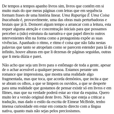
De tempos a tempos apanho livros sim, livros que contém em si
muito mais do que meras páginas com letras que em sequência
formam frases de uma história linear.
Uma Rapariga É Uma Coisa
Inacabada
é, provavelmente, uma das obras mais perturbadoras e
brutais que já li. Demorei algum tempo a arrancar com a leitura, esta
requer alguma atenção e concentração iniciais para que possamos
perceber a (não) estrutura da narrativa e que papel directo outros
intervenientes têm na forma como a protagonista expõe as suas
vivências. Apanhado o ritmo, e ritmo é coisa que não falta nestas
palavras que tanto se atropelam como se parecem estender para lá do
infinito, houve alturas em que li dezenas de páginas seguidas, outras
que li meia dúzia e parei.
Não acho que seja um livro para o estômago de toda a gente, apesar
de o achar acessível a qualquer pessoa. Estamos perante um
romance que impressiona, que mostra uma realidade algo
fragmentada, mas que toca, que acorda demónios, que incita a que
se abram os olhos, a que se limpem os ouvidos, a que se desperte
para uma realidade que gostamos de pensar existir só em livros e em
filmes, mas que na verdade poderá estar ao virar da esquina. Quero
muito ler a versão original deste livro. Não que esteja a criticar a
tradução, mas dado o estilo da escrita de Eimear McBride, tenho
imensa curiosidade em estar em contacto directo com a língua
nativa, quanto mais não sejas pelos preciosismos.