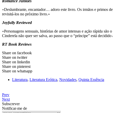
Romance Junkies
«Deslumbrante, encantador… adoro este livro. Os irmãos e primos de 
revisitá-los no próximo livro.»
Joyfully Reviewed
«Personagens sensuais, histórias de amor intensas e ação rápida são o
Cinderela não quer ser salva, ao passo que o “príncipe” está decidido a
RT Book Reviews
Share on facebook
Share on twitter
Share on linkedin
Share on pinterest
Share on whatsapp
Literatura
,
Literatura Erótica
,
Novidades
,
Quinta Essência
Prev
Next
Subscrever
Notificar-me de