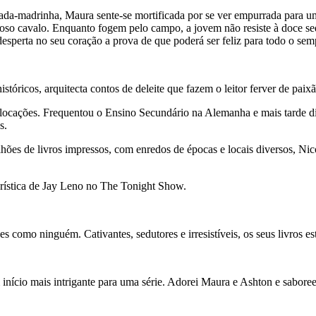
fada-madrinha, Maura sente-se mortificada por se ver empurrada para
ioso cavalo. Enquanto fogem pelo campo, a jovem não resiste à doce se
desperta no seu coração a prova de que poderá ser feliz para todo o sem
stóricos, arquitecta contos de deleite que fazem o leitor ferver de paix
deslocações. Frequentou o Ensino Secundário na Alemanha e mais tarde
s.
ões de livros impressos, com enredos de épocas e locais diversos, Nicol
rística de Jay Leno no The Tonight Show.
 como ninguém. Cativantes, sedutores e irresistíveis, os seus livros e
início mais intrigante para uma série. Adorei Maura e Ashton e sabore