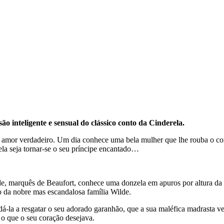
o inteligente e sensual do clássico conto da Cinderela.
amor verdadeiro. Um dia conhece uma bela mulher que lhe rouba o coraç
ela seja tornar-se o seu príncipe encantado…
lde, marquês de Beaufort, conhece uma donzela em apuros por altura da
da nobre mas escandalosa família Wilde.
udá-la a resgatar o seu adorado garanhão, que a sua maléfica madrasta
 o que o seu coração desejava.