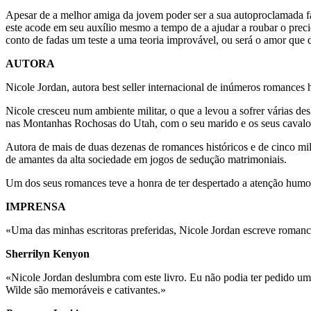
Apesar de a melhor amiga da jovem poder ser a sua autoproclamada 
este acode em seu auxílio mesmo a tempo de a ajudar a roubar o prec
conto de fadas um teste a uma teoria improvável, ou será o amor que 
AUTORA
Nicole Jordan, autora best seller internacional de inúmeros romances hi
Nicole cresceu num ambiente militar, o que a levou a sofrer várias 
nas Montanhas Rochosas do Utah, com o seu marido e os seus cavalo
Autora de mais de duas dezenas de romances históricos e de cinco milh
de amantes da alta sociedade em jogos de sedução matrimoniais.
Um dos seus romances teve a honra de ter despertado a atenção humo
IMPRENSA
«Uma das minhas escritoras preferidas, Nicole Jordan escreve romances
Sherrilyn Kenyon
«Nicole Jordan deslumbra com este livro. Eu não podia ter pedido um 
Wilde são memoráveis e cativantes.»