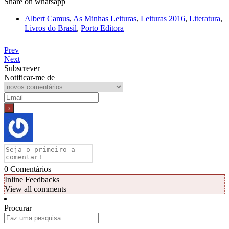
Share on whatsapp
Albert Camus
,
As Minhas Leituras
,
Leituras 2016
,
Literatura
,
Livros do Brasil
,
Porto Editora
Prev
Next
Subscrever
Notificar-me de
0
Comentários
Inline Feedbacks
View all comments
Procurar