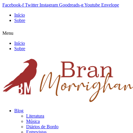
Facebook-f
Twitter
Instagram
Goodreads-g
Youtube
Envelope
Início
Sobre
Menu
Início
Sobre
Blog
Literatura
Música
Diários de Bordo
Entrevistas