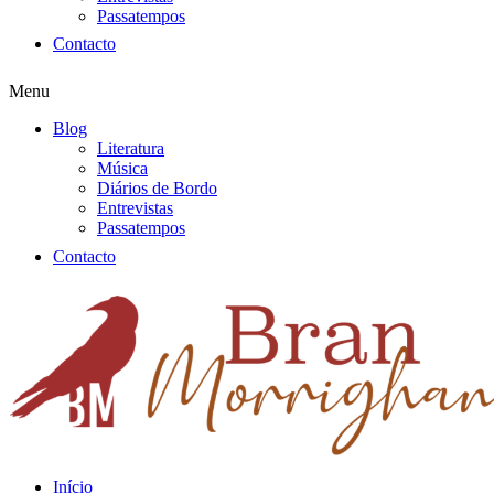
Passatempos
Contacto
Menu
Blog
Literatura
Música
Diários de Bordo
Entrevistas
Passatempos
Contacto
Início