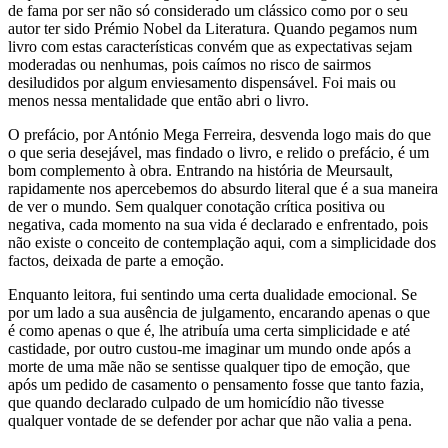
de fama por ser não só considerado um clássico como por o seu
autor ter sido Prémio Nobel da Literatura. Quando pegamos num
livro com estas características convém que as expectativas sejam
moderadas ou nenhumas, pois caímos no risco de sairmos
desiludidos por algum enviesamento dispensável. Foi mais ou
menos nessa mentalidade que então abri o livro.
O prefácio, por António Mega Ferreira, desvenda logo mais do que
o que seria desejável, mas findado o livro, e relido o prefácio, é um
bom complemento à obra. Entrando na história de Meursault,
rapidamente nos apercebemos do absurdo literal que é a sua maneira
de ver o mundo. Sem qualquer conotação crítica positiva ou
negativa, cada momento na sua vida é declarado e enfrentado, pois
não existe o conceito de contemplação aqui, com a simplicidade dos
factos, deixada de parte a emoção.
Enquanto leitora, fui sentindo uma certa dualidade emocional. Se
por um lado a sua ausência de julgamento, encarando apenas o que
é como apenas o que é, lhe atribuía uma certa simplicidade e até
castidade, por outro custou-me imaginar um mundo onde após a
morte de uma mãe não se sentisse qualquer tipo de emoção, que
após um pedido de casamento o pensamento fosse que tanto fazia,
que quando declarado culpado de um homicídio não tivesse
qualquer vontade de se defender por achar que não valia a pena.