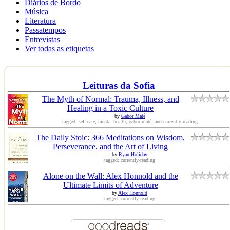
Diários de Bordo
Música
Literatura
Passatempos
Entrevistas
Ver todas as etiquetas
Leituras da Sofia
The Myth of Normal: Trauma, Illness, and
Healing in a Toxic Culture
by
Gabor Maté
tagged: self-care, mental-health, gabor-maté, and currently-reading
The Daily Stoic: 366 Meditations on Wisdom,
Perseverance, and the Art of Living
by
Ryan Holiday
tagged: currently-reading
Alone on the Wall: Alex Honnold and the
Ultimate Limits of Adventure
by
Alex Honnold
tagged: currently-reading