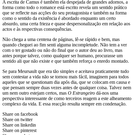
A escrita de Camus é também ela despejada de grandes adornos, a
forma como todo o romance está escrito revela um sentido prático
que se reflecte nas acções do seu protagonista e também na forma
como o sentido da existência é abordado enquanto um certo
absurdo, uma certa frieza e quase despersonalização em relação aos
actos e às respectivas consequências.
Não chega a uma centena de páginas, lê-se rápido e bem, mas
quando cheguei ao fim senti alguma incompletude. Não tem a ver
com o ter gostado ou não do final que o autor deu ao livro, mas
antes porque talvez, como qualquer ser humano, procurasse um
sentido ali que não existe e que também reforça o enredo montado.
Se para Meursault que era tão simples e aceitava praticamente tudo
sem contestar a vida não se tornou mais fácil, imaginem para todos
aqueles que se questionam dia após dia, que se colocam em causa e
que pensam sempre duas vezes antes de qualquer coisa. Talvez nem
um nem outro estejam certos, mas
O Estrangeiro
dá-nos uma
perspectiva interessante de como terceiros reagem a este alheamento
complexo da vida. E essa reacção resulta sempre em condenação.
Share on facebook
Share on twitter
Share on linkedin
Share on pinterest