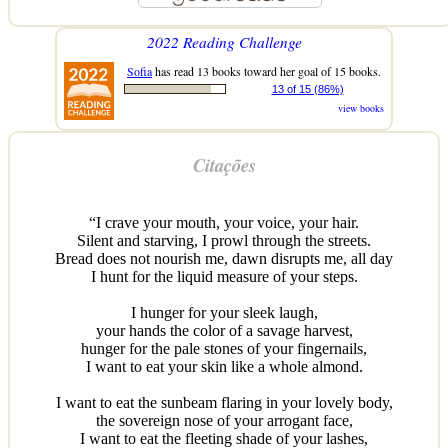
2022 Reading Challenge
Sofia
has read 13 books toward her goal of 15 books.
13 of 15 (86%)
view books
Citações
“I crave your mouth, your voice, your hair.
Silent and starving, I prowl through the streets.
Bread does not nourish me, dawn disrupts me, all day
I hunt for the liquid measure of your steps.
I hunger for your sleek laugh,
your hands the color of a savage harvest,
hunger for the pale stones of your fingernails,
I want to eat your skin like a whole almond.
I want to eat the sunbeam flaring in your lovely body,
the sovereign nose of your arrogant face,
I want to eat the fleeting shade of your lashes,