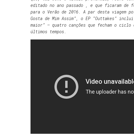
editado no ano passado , e que ficaram de f
para o Verão de 2016. A par desta viagem po
Gosta de Mim Assim”, o EP “Outtakes” inclui
maior” – quatro canções que fecham o ciclo 
últimos tempos.