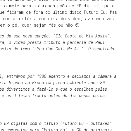
e o mote para a apresentação do EP digital que o
ue ficaram de fora do último disco Futuro Eu. Mas
e com a história completa do vídeo, avisando-vos
ter o pé, quer sejam fãs ou não 🙂
eo da sua nova canção: “Ela Gosta de Mim Assim”.
ra, o vídeo presta tributo à parceria de Paul
oclip do tema “ You Can Call Me Al ”. O resultado
l, entrámos por 1986 adentro e deixámos a câmara a
rta branca ao Bruno em pleno ambiente anos 80.
os divertimos a fazê-lo e que o espalhem pelas
 e os dilemas fracturantes do dia dessa coisa
o EP digital com o título “Futuro Eu – Outtakes”
as compostos para “Futuro Eu”, o CD de originais