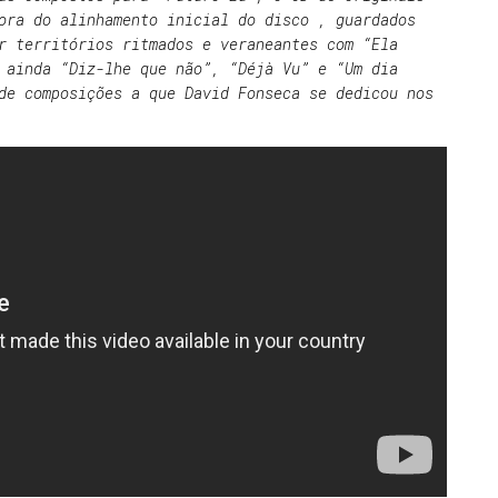
ora do alinhamento inicial do disco , guardados
r territórios ritmados e veraneantes com “Ela
 ainda “Diz-lhe que não”, “Déjà Vu” e “Um dia
de composições a que David Fonseca se dedicou nos