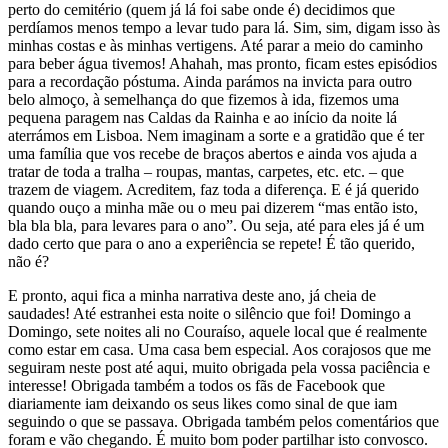
perto do cemitério (quem já lá foi sabe onde é) decidimos que
perdíamos menos tempo a levar tudo para lá. Sim, sim, digam isso às
minhas costas e às minhas vertigens. Até parar a meio do caminho
para beber água tivemos! Ahahah, mas pronto, ficam estes episódios
para a recordação póstuma. Ainda parámos na invicta para outro
belo almoço, à semelhança do que fizemos à ida, fizemos uma
pequena paragem nas Caldas da Rainha e ao início da noite lá
aterrámos em Lisboa. Nem imaginam a sorte e a gratidão que é ter
uma família que vos recebe de braços abertos e ainda vos ajuda a
tratar de toda a tralha – roupas, mantas, carpetes, etc. etc. – que
trazem de viagem. Acreditem, faz toda a diferença. E é já querido
quando ouço a minha mãe ou o meu pai dizerem “mas então isto,
bla bla bla, para levares para o ano”. Ou seja, até para eles já é um
dado certo que para o ano a experiência se repete! É tão querido,
não é?
E pronto, aqui fica a minha narrativa deste ano, já cheia de
saudades! Até estranhei esta noite o silêncio que foi! Domingo a
Domingo, sete noites ali no Couraíso, aquele local que é realmente
como estar em casa. Uma casa bem especial. Aos corajosos que me
seguiram neste post até aqui, muito obrigada pela vossa paciência e
interesse! Obrigada também a todos os fãs de Facebook que
diariamente iam deixando os seus likes como sinal de que iam
seguindo o que se passava. Obrigada também pelos comentários que
foram e vão chegando. É muito bom poder partilhar isto convosco.