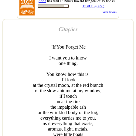
Sofia
has read 13 books toward her goal of 15 books.
13 of 15 (86%)
view books
Citações
“If You Forget Me
I want you to know
one thing.
You know how this is:
if I look
at the crystal moon, at the red branch
of the slow autumn at my window,
if I touch
near the fire
the impalpable ash
or the wrinkled body of the log,
everything carries me to you,
as if everything that exists,
aromas, light, metals,
were little boats