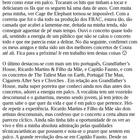
bem como estar em palco. Tocaram os hits que tinham a tocar e
deliciaram os fãs que os seguem há uma data de anos. Com muita
pena minha, ver Cage the Elephant tornou-se impossível. Com a
correria que foi o dia todo na produção dos FBAC, estava tão, tão
cansada que acabei a lamentar-me, deitada na minha tenda, não
conseguir aguentar de pé mais tempo. Ouvi o concerto quase todo
ali, sentindo a energia de um público que não se calou o concerto
todo e que me parecia estar a delirar. No dia seguinte, confirmei com
os meus amigos e tinha sido um dos melhores concertos de Coura
até ali. Fica para a próxima! Ir em trabalho tem destas coisas 🙂
O último destacou-se com mais um trio português, Grandfather’s
House, Ricardo Martins & Filho da Mãe, e Capitão Fausto, e com
os concertos de The Tallest Man on Earth, Portugal The Man,
Cigarrets After Sex e Chvrches . Em relação aos Grandfather’s
House, malta super porreira que conheci ainda nos dias antes dos
concertos, adorei a energia em palco. A vocalista tem um vozeirão
descomunal e o guitarrista, mesmo sendo jovem, já tem jeitos de
quem sabe o que quer da vida e que é em palco que pertence. Hei-
de repetir a experiência. Ricardo Martins e Filho da Mãe são dois
artistas descomunais, mas confesso que o concerto a certa altura me
pareceu cíclico. Ainda não tinha tido a oportunidade de os ver ao
vivo e têm a minha absoluta admiração pelas qualidades
técnicas/artísticas que possuem e nota-se o prazer que sentem em
palco. A grande revolução deu-se em Capitão Fausto. Desde os