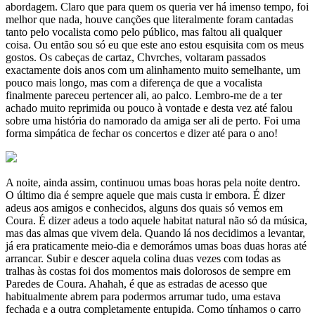
abordagem. Claro que para quem os queria ver há imenso tempo, foi
melhor que nada, houve canções que literalmente foram cantadas
tanto pelo vocalista como pelo público, mas faltou ali qualquer
coisa. Ou então sou só eu que este ano estou esquisita com os meus
gostos. Os cabeças de cartaz, Chvrches, voltaram passados
exactamente dois anos com um alinhamento muito semelhante, um
pouco mais longo, mas com a diferença de que a vocalista
finalmente pareceu pertencer ali, ao palco. Lembro-me de a ter
achado muito reprimida ou pouco à vontade e desta vez até falou
sobre uma história do namorado da amiga ser ali de perto. Foi uma
forma simpática de fechar os concertos e dizer até para o ano!
A noite, ainda assim, continuou umas boas horas pela noite dentro.
O último dia é sempre aquele que mais custa ir embora. É dizer
adeus aos amigos e conhecidos, alguns dos quais só vemos em
Coura. É dizer adeus a todo aquele habitat natural não só da música,
mas das almas que vivem dela. Quando lá nos decidimos a levantar,
já era praticamente meio-dia e demorámos umas boas duas horas até
arrancar. Subir e descer aquela colina duas vezes com todas as
tralhas às costas foi dos momentos mais dolorosos de sempre em
Paredes de Coura. Ahahah, é que as estradas de acesso que
habitualmente abrem para podermos arrumar tudo, uma estava
fechada e a outra completamente entupida. Como tínhamos o carro