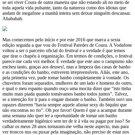
se sei viver Coura de outra maneira que não estando ali no meio de
toda aquela vida pulsante, tanto da natureza como dos idiotas que
andam de megafone a manhã inteira sem deixar ninguém descansar.
Ahahahah.
Mas comecemos pelo início e por este 2016 que marca a sexta
edição seguida a que vou do Festival Paredes de Coura. A Vodafone
voltou a ser o parceiro oficial do festival e a verdade é que temos
que tirar o chapéu à organização. Em termos de condições, o festival
parece-me cada vez melhor. É verdade que este ano o campismo não
encheu tanto, graças aos deuses!, mas a limpeza das casas de banho
e as condições do banho, estiverem irrepreensíveis. Aliás, este ano,
pela primeira vez, pude tomar banho completamente à vontade. Os
chuveiros foram separados, mulheres de um lado e homens do outro,
e qual o meu espanto quando ouço uma mocita dizer que “isto tinha
muito mais piada quando tomávamos banho todos juntos”. Talvez,
se a intenção for ir para o engate durante o banho. Também ouvi uns
rapazes dizerem “havia sempre aquele afastar sexy do biquíni que
não encontras no rio”. Oh por favor! Quem é que a acampar durante
uma semana não quer ter a oportunidade de tomar um banho
verdadeiramente higiénico sem ter de ir à vila ou pagar por isso? Se
calhar os meus 28 anos tornaram-me velha neste aspecto, mas para
ver troncos nus ou puxar pela imaginação, não preciso de estar nos