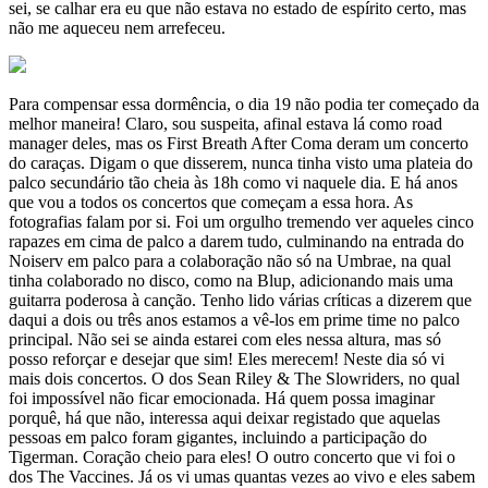
sei, se calhar era eu que não estava no estado de espírito certo, mas
não me aqueceu nem arrefeceu.
Para compensar essa dormência, o dia 19 não podia ter começado da
melhor maneira! Claro, sou suspeita, afinal estava lá como road
manager deles, mas os First Breath After Coma deram um concerto
do caraças. Digam o que disserem, nunca tinha visto uma plateia do
palco secundário tão cheia às 18h como vi naquele dia. E há anos
que vou a todos os concertos que começam a essa hora. As
fotografias falam por si. Foi um orgulho tremendo ver aqueles cinco
rapazes em cima de palco a darem tudo, culminando na entrada do
Noiserv em palco para a colaboração não só na Umbrae, na qual
tinha colaborado no disco, como na Blup, adicionando mais uma
guitarra poderosa à canção. Tenho lido várias críticas a dizerem que
daqui a dois ou três anos estamos a vê-los em prime time no palco
principal. Não sei se ainda estarei com eles nessa altura, mas só
posso reforçar e desejar que sim! Eles merecem! Neste dia só vi
mais dois concertos. O dos Sean Riley & The Slowriders, no qual
foi impossível não ficar emocionada. Há quem possa imaginar
porquê, há que não, interessa aqui deixar registado que aquelas
pessoas em palco foram gigantes, incluindo a participação do
Tigerman. Coração cheio para eles! O outro concerto que vi foi o
dos The Vaccines. Já os vi umas quantas vezes ao vivo e eles sabem