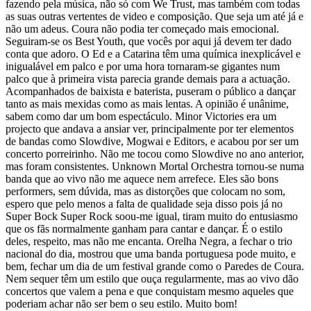
fazendo pela música, não só com We Trust, mas também com todas
as suas outras vertentes de video e composição. Que seja um até já e
não um adeus. Coura não podia ter começado mais emocional.
Seguiram-se os Best Youth, que vocês por aqui já devem ter dado
conta que adoro. O Ed e a Catarina têm uma química inexplicável e
inigualável em palco e por uma hora tornaram-se gigantes num
palco que à primeira vista parecia grande demais para a actuação.
Acompanhados de baixista e baterista, puseram o público a dançar
tanto as mais mexidas como as mais lentas. A opinião é unânime,
sabem como dar um bom espectáculo. Minor Victories era um
projecto que andava a ansiar ver, principalmente por ter elementos
de bandas como Slowdive, Mogwai e Editors, e acabou por ser um
concerto porreirinho. Não me tocou como Slowdive no ano anterior,
mas foram consistentes. Unknown Mortal Orchestra tornou-se numa
banda que ao vivo não me aquece nem arrefece. Eles são bons
performers, sem dúvida, mas as distorções que colocam no som,
espero que pelo menos a falta de qualidade seja disso pois já no
Super Bock Super Rock soou-me igual, tiram muito do entusiasmo
que os fãs normalmente ganham para cantar e dançar. É o estilo
deles, respeito, mas não me encanta. Orelha Negra, a fechar o trio
nacional do dia, mostrou que uma banda portuguesa pode muito, e
bem, fechar um dia de um festival grande como o Paredes de Coura.
Nem sequer têm um estilo que ouça regularmente, mas ao vivo dão
concertos que valem a pena e que conquistam mesmo aqueles que
poderiam achar não ser bem o seu estilo. Muito bom!