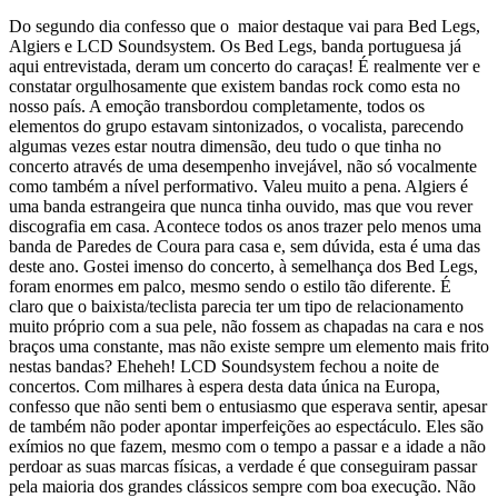
Do segundo dia confesso que o maior destaque vai para Bed Legs,
Algiers e LCD Soundsystem. Os Bed Legs, banda portuguesa já
aqui entrevistada, deram um concerto do caraças! É realmente ver e
constatar orgulhosamente que existem bandas rock como esta no
nosso país. A emoção transbordou completamente, todos os
elementos do grupo estavam sintonizados, o vocalista, parecendo
algumas vezes estar noutra dimensão, deu tudo o que tinha no
concerto através de uma desempenho invejável, não só vocalmente
como também a nível performativo. Valeu muito a pena. Algiers é
uma banda estrangeira que nunca tinha ouvido, mas que vou rever
discografia em casa. Acontece todos os anos trazer pelo menos uma
banda de Paredes de Coura para casa e, sem dúvida, esta é uma das
deste ano. Gostei imenso do concerto, à semelhança dos Bed Legs,
foram enormes em palco, mesmo sendo o estilo tão diferente. É
claro que o baixista/teclista parecia ter um tipo de relacionamento
muito próprio com a sua pele, não fossem as chapadas na cara e nos
braços uma constante, mas não existe sempre um elemento mais frito
nestas bandas? Eheheh! LCD Soundsystem fechou a noite de
concertos. Com milhares à espera desta data única na Europa,
confesso que não senti bem o entusiasmo que esperava sentir, apesar
de também não poder apontar imperfeições ao espectáculo. Eles são
exímios no que fazem, mesmo com o tempo a passar e a idade a não
perdoar as suas marcas físicas, a verdade é que conseguiram passar
pela maioria dos grandes clássicos sempre com boa execução. Não