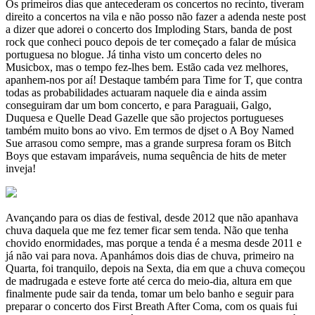
Os primeiros dias que antecederam os concertos no recinto, tiveram
direito a concertos na vila e não posso não fazer a adenda neste post
a dizer que adorei o concerto dos Imploding Stars, banda de post
rock que conheci pouco depois de ter começado a falar de música
portuguesa no blogue. Já tinha visto um concerto deles no
Musicbox, mas o tempo fez-lhes bem. Estão cada vez melhores,
apanhem-nos por aí! Destaque também para Time for T, que contra
todas as probabilidades actuaram naquele dia e ainda assim
conseguiram dar um bom concerto, e para Paraguaii, Galgo,
Duquesa e Quelle Dead Gazelle que são projectos portugueses
também muito bons ao vivo. Em termos de djset o A Boy Named
Sue arrasou como sempre, mas a grande surpresa foram os Bitch
Boys que estavam imparáveis, numa sequência de hits de meter
inveja!
Avançando para os dias de festival, desde 2012 que não apanhava
chuva daquela que me fez temer ficar sem tenda. Não que tenha
chovido enormidades, mas porque a tenda é a mesma desde 2011 e
já não vai para nova. Apanhámos dois dias de chuva, primeiro na
Quarta, foi tranquilo, depois na Sexta, dia em que a chuva começou
de madrugada e esteve forte até cerca do meio-dia, altura em que
finalmente pude sair da tenda, tomar um belo banho e seguir para
preparar o concerto dos First Breath After Coma, com os quais fui