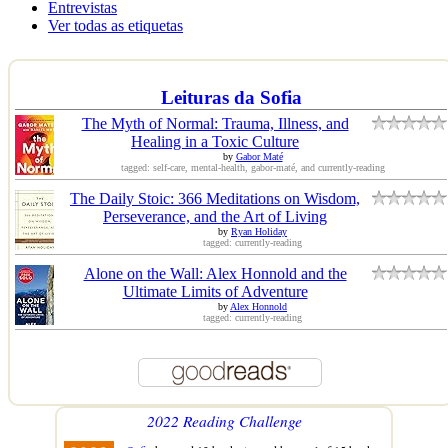
Entrevistas
Ver todas as etiquetas
Leituras da Sofia
The Myth of Normal: Trauma, Illness, and
Healing in a Toxic Culture
by
Gabor Maté
tagged: self-care, mental-health, gabor-maté, and currently-reading
The Daily Stoic: 366 Meditations on Wisdom,
Perseverance, and the Art of Living
by
Ryan Holiday
tagged: currently-reading
Alone on the Wall: Alex Honnold and the
Ultimate Limits of Adventure
by
Alex Honnold
tagged: currently-reading
2022 Reading Challenge