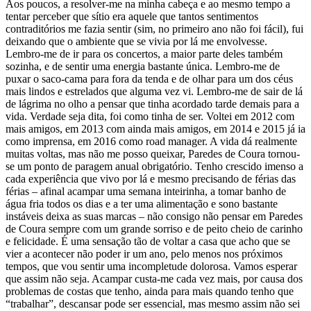
Aos poucos, a resolver-me na minha cabeça e ao mesmo tempo a
tentar perceber que sítio era aquele que tantos sentimentos
contraditórios me fazia sentir (sim, no primeiro ano não foi fácil), fui
deixando que o ambiente que se vivia por lá me envolvesse.
Lembro-me de ir para os concertos, a maior parte deles também
sozinha, e de sentir uma energia bastante única. Lembro-me de
puxar o saco-cama para fora da tenda e de olhar para um dos céus
mais lindos e estrelados que alguma vez vi. Lembro-me de sair de lá
de lágrima no olho a pensar que tinha acordado tarde demais para a
vida. Verdade seja dita, foi como tinha de ser. Voltei em 2012 com
mais amigos, em 2013 com ainda mais amigos, em 2014 e 2015 já ia
como imprensa, em 2016 como road manager. A vida dá realmente
muitas voltas, mas não me posso queixar, Paredes de Coura tornou-
se um ponto de paragem anual obrigatório. Tenho crescido imenso a
cada experiência que vivo por lá e mesmo precisando de férias das
férias – afinal acampar uma semana inteirinha, a tomar banho de
água fria todos os dias e a ter uma alimentação e sono bastante
instáveis deixa as suas marcas – não consigo não pensar em Paredes
de Coura sempre com um grande sorriso e de peito cheio de carinho
e felicidade. É uma sensação tão de voltar a casa que acho que se
vier a acontecer não poder ir um ano, pelo menos nos próximos
tempos, que vou sentir uma incompletude dolorosa. Vamos esperar
que assim não seja. Acampar custa-me cada vez mais, por causa dos
problemas de costas que tenho, ainda para mais quando tenho que
“trabalhar”, descansar pode ser essencial, mas mesmo assim não sei