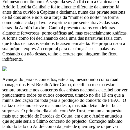
Foi mesmo muito bom. A segunda sessão foi com a Capicua e o
Adolfo Luxúria Canibal e foi totalmente diferente da anterior. Já
antes tinha ouvido a Capicua a declamar, numa das private sessions
de há dois anos e nota-se a força da “mulher do norte” na forma
como entoa cada palavra e exprime o que sente através das suas
letras. Já Adolfo Luxúria Canibal presenteou-nos com leituras
altamente ferverosas, pornográficas até, mas essencialmente gráficas.
A forma como foi declamando cada uma das narrativas fazia com
que todos os nossos sentidos ficassem em alerta. Ele próprio usou a
sua própria expressão corporal para dar força às suas palavras.
Gostando ou não destas, tenho a certeza que ninguém lhe ficou
indiferente.
Avançando para os concertos, este ano, mesmo indo como road
manager dos First Breath After Coma, decidi na mesma estar
sempre presente nos concertos dos artistas nacionais e acabei por ver
praticamente todos os outros concertos, tirando no dia 19 em que a
minha dedicação foi toda para a produção do concerto de FBAC. O
cartaz deste ano esteve mais modesto, mas não deixei de ter belas
surpresas. O primeiro dia abriu com We Trust, com uma orquestra
mais que querida de Paredes de Coura, em que o André anunciou
que aquele seria o último concerto do projecto. Comoção máximo
tanto do lado do André como da parte de quem segue o que vai