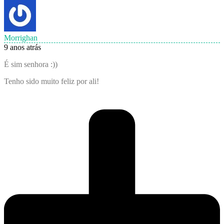
Morrighan
9 anos atrás
É sim senhora :))
Tenho sido muito feliz por ali!