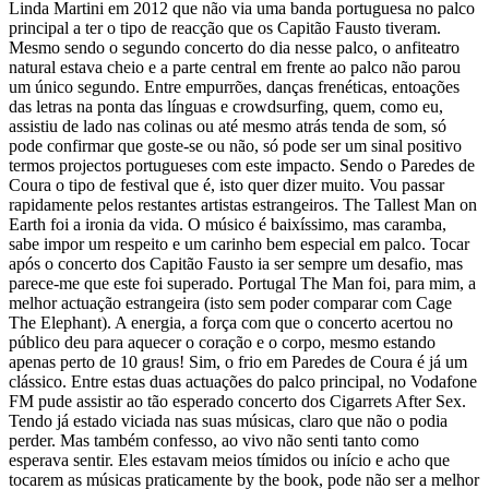
Linda Martini em 2012 que não via uma banda portuguesa no palco
principal a ter o tipo de reacção que os Capitão Fausto tiveram.
Mesmo sendo o segundo concerto do dia nesse palco, o anfiteatro
natural estava cheio e a parte central em frente ao palco não parou
um único segundo. Entre empurrões, danças frenéticas, entoações
das letras na ponta das línguas e crowdsurfing, quem, como eu,
assistiu de lado nas colinas ou até mesmo atrás tenda de som, só
pode confirmar que goste-se ou não, só pode ser um sinal positivo
termos projectos portugueses com este impacto. Sendo o Paredes de
Coura o tipo de festival que é, isto quer dizer muito. Vou passar
rapidamente pelos restantes artistas estrangeiros. The Tallest Man on
Earth foi a ironia da vida. O músico é baixíssimo, mas caramba,
sabe impor um respeito e um carinho bem especial em palco. Tocar
após o concerto dos Capitão Fausto ia ser sempre um desafio, mas
parece-me que este foi superado. Portugal The Man foi, para mim, a
melhor actuação estrangeira (isto sem poder comparar com Cage
The Elephant). A energia, a força com que o concerto acertou no
público deu para aquecer o coração e o corpo, mesmo estando
apenas perto de 10 graus! Sim, o frio em Paredes de Coura é já um
clássico. Entre estas duas actuações do palco principal, no Vodafone
FM pude assistir ao tão esperado concerto dos Cigarrets After Sex.
Tendo já estado viciada nas suas músicas, claro que não o podia
perder. Mas também confesso, ao vivo não senti tanto como
esperava sentir. Eles estavam meios tímidos ou início e acho que
tocarem as músicas praticamente by the book, pode não ser a melhor