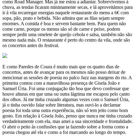
como Road Manager. Mas já me estou a adiantar. Sobrevivemos à
chuva, as tendas ficaram minimamente secas, e lá aproveitámos para
ir à vila recarregar energias naquele restaurante do menu a 6€ com
sopa, pão, prato e bebida. Não admira que as filas sejam sempre
enormes. A comida é boa e servem bastante bem. Para quem não
come carne, porque os menus são só de carne e peixe, podem
sempre pedir uma omelete de queijo cebola e salsa, também não são
mesmo nada más. O restaurante é perto do centro da vila, onde são
os concertos antes do festival.
E como Paredes de Coura é muito mais que os quatro dias de
concertos, antes de avançar para os mesmos não posso deixar de
mencionar as sessões de poesia no palco Jazz nas margens do rio. A
primeira contou com a maravilhosa presença de Gisela João e
Samuel Úria. Foi uma conjugação tão boa que devo confessar que
houve alturas em que uma ou outra lágrima me escapou pelo canto
dos olhos. Já me tinha cruzado algumas vezes com o Samuel Úria,
já o tinha ouvido falar sobre literatura, mas ouvi-lo a declamar
poesia foi toda uma outra experiência, não só tem jeito como bom
gosto. Em relação à Gisela João, penso que nunca me tinha cruzado
verdadeiramente com ela, mas amei a sua sinceridade e frontalidade.
O abrir o peito às confissões que ia fazendo sobre a forma como a
poesia chegou até ela e como a foi marcando ao longo do tempo.