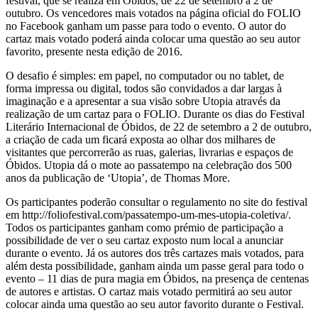
festival, que se realiza em Óbidos, de 22 de setembro a 2 de
outubro. Os vencedores mais votados na página oficial do FOLIO
no Facebook ganham um passe para todo o evento. O autor do
cartaz mais votado poderá ainda colocar uma questão ao seu autor
favorito, presente nesta edição de 2016.
O desafio é simples: em papel, no computador ou no tablet, de
forma impressa ou digital, todos são convidados a dar largas à
imaginação e a apresentar a sua visão sobre Utopia através da
realização de um cartaz para o FOLIO. Durante os dias do Festival
Literário Internacional de Óbidos, de 22 de setembro a 2 de outubro,
a criação de cada um ficará exposta ao olhar dos milhares de
visitantes que percorrerão as ruas, galerias, livrarias e espaços de
Óbidos. Utopia dá o mote ao passatempo na celebração dos 500
anos da publicação de ‘Utopia’, de Thomas More.
Os participantes poderão consultar o regulamento no site do festival
em http://foliofestival.com/passatempo-um-mes-utopia-coletiva/.
Todos os participantes ganham como prémio de participação a
possibilidade de ver o seu cartaz exposto num local a anunciar
durante o evento. Já os autores dos três cartazes mais votados, para
além desta possibilidade, ganham ainda um passe geral para todo o
evento – 11 dias de pura magia em Óbidos, na presença de centenas
de autores e artistas. O cartaz mais votado permitirá ao seu autor
colocar ainda uma questão ao seu autor favorito durante o Festival.