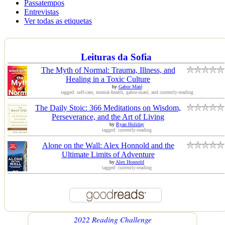
Passatempos
Entrevistas
Ver todas as etiquetas
Leituras da Sofia
The Myth of Normal: Trauma, Illness, and
Healing in a Toxic Culture
by
Gabor Maté
tagged: self-care, mental-health, gabor-maté, and currently-reading
The Daily Stoic: 366 Meditations on Wisdom,
Perseverance, and the Art of Living
by
Ryan Holiday
tagged: currently-reading
Alone on the Wall: Alex Honnold and the
Ultimate Limits of Adventure
by
Alex Honnold
tagged: currently-reading
2022 Reading Challenge