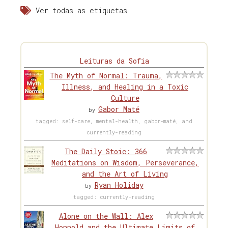
Ver todas as etiquetas
Leituras da Sofia
The Myth of Normal: Trauma,
Illness, and Healing in a Toxic
Culture
Gabor Maté
by
tagged: self-care, mental-health, gabor-maté, and
currently-reading
The Daily Stoic: 366
Meditations on Wisdom, Perseverance,
and the Art of Living
Ryan Holiday
by
tagged: currently-reading
Alone on the Wall: Alex
Honnold and the Ultimate Limits of