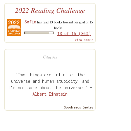
2022 Reading Challenge
Sofia
has read 13 books toward her goal of 15
books.
13 of 15 (86%)
view books
Citações
“Two things are infinite: the
universe and human stupidity; and
I'm not sure about the universe.” —
Albert Einstein
Goodreads Quotes