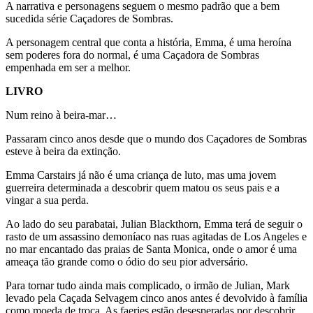
A narrativa e personagens seguem o mesmo padrão que a bem
sucedida série Caçadores de Sombras.
A personagem central que conta a história, Emma, é uma heroína
sem poderes fora do normal, é uma Caçadora de Sombras
empenhada em ser a melhor.
LIVRO
Num reino à beira-mar…
Passaram cinco anos desde que o mundo dos Caçadores de Sombras
esteve à beira da extinção.
Emma Carstairs já não é uma criança de luto, mas uma jovem
guerreira determinada a descobrir quem matou os seus pais e a
vingar a sua perda.
Ao lado do seu parabatai, Julian Blackthorn, Emma terá de seguir o
rasto de um assassino demoníaco nas ruas agitadas de Los Angeles e
no mar encantado das praias de Santa Monica, onde o amor é uma
ameaça tão grande como o ódio do seu pior adversário.
Para tornar tudo ainda mais complicado, o irmão de Julian, Mark
levado pela Caçada Selvagem cinco anos antes é devolvido à família
como moeda de troca. As faeries estão desesperadas por descobrir