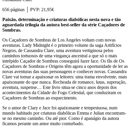
656 páginas │ PVP: 21,95€
Paixão, determinação e criaturas diabólicas nesta nova e tão
aguardada trilogia da autora best-seller da série Caçadores de
Sombras.
Os Caçadores de Sombras de Los Angeles voltam com novas
aventuras. Lady Midnight é o primeiro volume da saga Artifícios
Negros, de Cassandra Clare, uma aventura vertiginosa pelos
caminhos tortuosos de uma vingança ancestral a que só o mais
intrépido Caçador de Sombras conseguirá fazer face. Os fãs de Os
Caçadores de Sombras e Origens têm agora a oportunidade de ler as
novas aventuras das suas personagens e conhecer novas. Cassandra
Clare vai tornar a apaixonar os leitores: uma trama envolvente, mais
apaixonante do que nunca. Recheada de romance, lutas, superação,
aventura, suspense… Este livro situa-se cinco anos depois dos
acontecimentos da Cidade do Fogo Celestial, que conduziram os
Caçadores de Sombras ao esquecimento.
Se o amor de Clary e Jace foi apaixonante e tempestuosa, num
mundo habitado por criaturas diabólicas Emma e Julian encontram-
se no mesmo caminho. Ou até pior. Como é apanágio da autora
ficamos perante um amor muito conturbado.