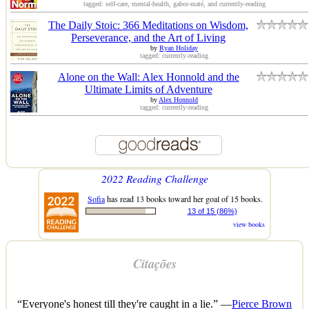
tagged: self-care, mental-health, gabor-maté, and currently-reading
The Daily Stoic: 366 Meditations on Wisdom,
Perseverance, and the Art of Living
by
Ryan Holiday
tagged: currently-reading
Alone on the Wall: Alex Honnold and the
Ultimate Limits of Adventure
by
Alex Honnold
tagged: currently-reading
2022 Reading Challenge
Sofia
has read 13 books toward her goal of 15 books.
13 of 15 (86%)
view books
Citações
“Everyone's honest till they're caught in a lie.” —
Pierce Brown