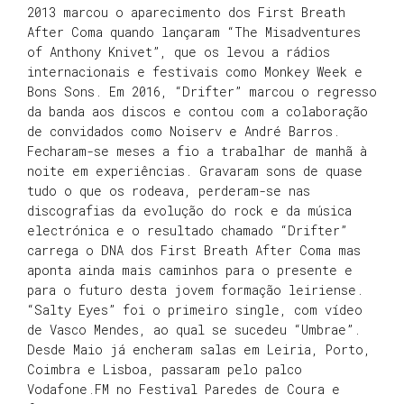
2013 marcou o aparecimento dos First Breath
After Coma quando lançaram “The Misadventures
of Anthony Knivet”, que os levou a rádios
internacionais e festivais como Monkey Week e
Bons Sons. Em 2016, “Drifter” marcou o regresso
da banda aos discos e contou com a colaboração
de convidados como Noiserv e André Barros.
Fecharam-se meses a fio a trabalhar de manhã à
noite em experiências. Gravaram sons de quase
tudo o que os rodeava, perderam-se nas
discografias da evolução do rock e da música
electrónica e o resultado chamado “Drifter”
carrega o DNA dos First Breath After Coma mas
aponta ainda mais caminhos para o presente e
para o futuro desta jovem formação leiriense.
“Salty Eyes” foi o primeiro single, com vídeo
de Vasco Mendes, ao qual se sucedeu “Umbrae”.
Desde Maio já encheram salas em Leiria, Porto,
Coimbra e Lisboa, passaram pelo palco
Vodafone.FM no Festival Paredes de Coura e