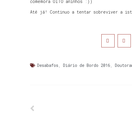
comemora OITO aninhos :))
Até já! Continuo a tentar sobreviver a is
Desabafos
,
Diário de Bordo 2016
,
Doutora