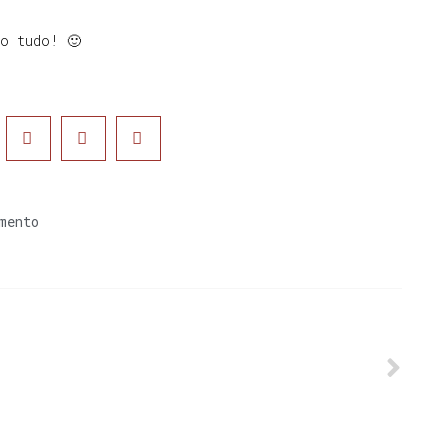
to tudo! 🙂
mento