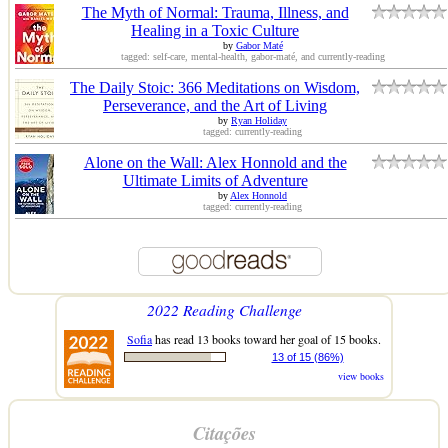
The Myth of Normal: Trauma, Illness, and
Healing in a Toxic Culture
by
Gabor Maté
tagged: self-care, mental-health, gabor-maté, and currently-reading
The Daily Stoic: 366 Meditations on Wisdom,
Perseverance, and the Art of Living
by
Ryan Holiday
tagged: currently-reading
Alone on the Wall: Alex Honnold and the
Ultimate Limits of Adventure
by
Alex Honnold
tagged: currently-reading
2022 Reading Challenge
Sofia
has read 13 books toward her goal of 15 books.
13 of 15 (86%)
view books
Citações