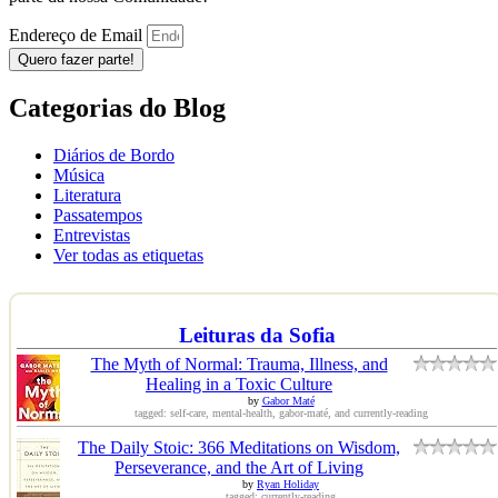
Endereço de Email
Quero fazer parte!
Categorias do Blog
Diários de Bordo
Música
Literatura
Passatempos
Entrevistas
Ver todas as etiquetas
Leituras da Sofia
The Myth of Normal: Trauma, Illness, and
Healing in a Toxic Culture
by
Gabor Maté
tagged: self-care, mental-health, gabor-maté, and currently-reading
The Daily Stoic: 366 Meditations on Wisdom,
Perseverance, and the Art of Living
by
Ryan Holiday
tagged: currently-reading