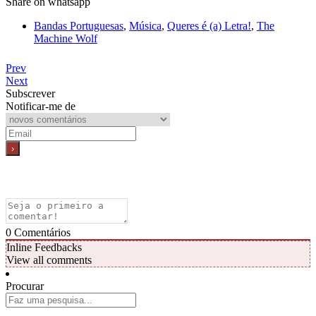
Share on whatsapp
Bandas Portuguesas
,
Música
,
Queres é (a) Letra!
,
The
Machine Wolf
Prev
Next
Subscrever
Notificar-me de
0
Comentários
Inline Feedbacks
View all comments
Procurar