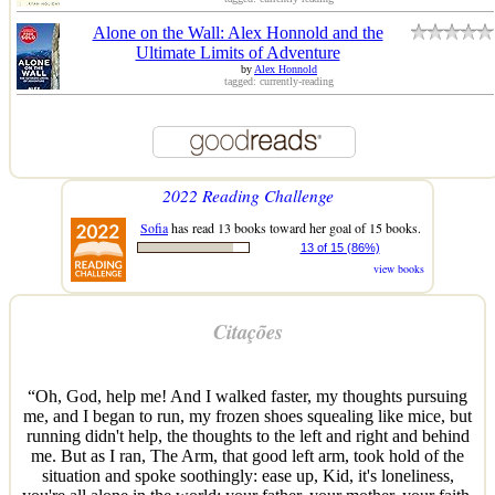
Alone on the Wall: Alex Honnold and the
Ultimate Limits of Adventure
by
Alex Honnold
tagged: currently-reading
2022 Reading Challenge
Sofia
has read 13 books toward her goal of 15 books.
13 of 15 (86%)
view books
Citações
“Oh, God, help me! And I walked faster, my thoughts pursuing
me, and I began to run, my frozen shoes squealing like mice, but
running didn't help, the thoughts to the left and right and behind
me. But as I ran, The Arm, that good left arm, took hold of the
situation and spoke soothingly: ease up, Kid, it's loneliness,