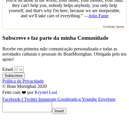
you're all alone in the world; your father, your mother, your faith,
they can't help you, nobody helps anybody, you only help
yourself, and that's why I'm here, because we are inseperable,
and we'll take care of everything.” —
John Fante
Goodreads Quotes
Subscreve e faz parte da minha Comunidade
Recebe em primeira mão comunicação personalizada e todas as
novidades culturais e pessoais do BranMorrighan. Obrigada pelo teu
apoio!
Email
Subscreve
Política de Privacidade
© Bran Morrighan 2020
Feito com ❤️ por
Krystel Leal
Facebook-f
Twitter
Instagram
Goodreads-g
Youtube
Envelope
Insert