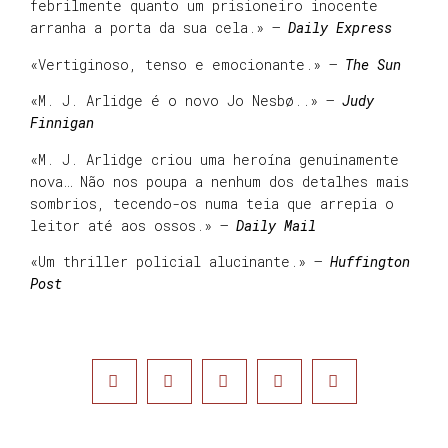
febrilmente quanto um prisioneiro inocente
arranha a porta da sua cela.» –
Daily Express
«Vertiginoso, tenso e emocionante.» –
The Sun
«M. J. Arlidge é o novo Jo Nesbø..» –
Judy
Finnigan
«M. J. Arlidge criou uma heroína genuinamente
nova… Não nos poupa a nenhum dos detalhes mais
sombrios, tecendo-os numa teia que arrepia o
leitor até aos ossos.» –
Daily Mail
«Um thriller policial alucinante.» –
Huffington
Post