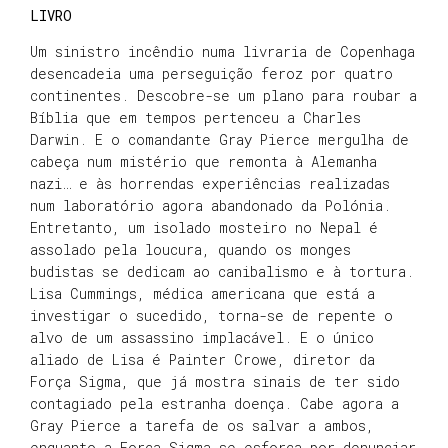
LIVRO
Um sinistro incêndio numa livraria de Copenhaga
desencadeia uma perseguição feroz por quatro
continentes. Descobre-se um plano para roubar a
Bíblia que em tempos pertenceu a Charles
Darwin. E o comandante Gray Pierce mergulha de
cabeça num mistério que remonta à Alemanha
nazi… e às horrendas experiências realizadas
num laboratório agora abandonado da Polónia.
Entretanto, um isolado mosteiro no Nepal é
assolado pela loucura, quando os monges
budistas se dedicam ao canibalismo e à tortura.
Lisa Cummings, médica americana que está a
investigar o sucedido, torna-se de repente o
alvo de um assassino implacável. E o único
aliado de Lisa é Painter Crowe, diretor da
Força Sigma, que já mostra sinais de ter sido
contagiado pela estranha doença. Cabe agora a
Gray Pierce a tarefa de os salvar a ambos,
enquanto a Força Sigma se esforça por denunciar