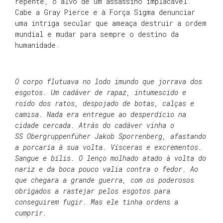
repente, o alvo de um assassino implacável.
Cabe a Gray Pierce e à Força Sigma denunciar
uma intriga secular que ameaça destruir a ordem
mundial e mudar para sempre o destino da
humanidade.
O corpo flutuava no lodo imundo que jorrava dos
esgotos. Um cadáver de rapaz, intumescido e
roído dos ratos, despojado de botas, calças e
camisa. Nada era entregue ao desperdício na
cidade cercada. Atrás do cadáver vinha o
SS Obergruppenfüher Jakob Sporrenberg, afastando
a porcaria à sua volta. Vísceras e excrementos.
Sangue e bílis. O lenço molhado atado à volta do
nariz e da boca pouco valia contra o fedor. Ao
que chegara a grande guerra, com os poderosos
obrigados a rastejar pelos esgotos para
conseguirem fugir. Mas ele tinha ordens a
cumprir.