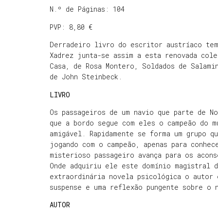
N.º de Páginas: 104
PVP: 8,80 €
Derradeiro livro do escritor austríaco tem
Xadrez junta-se assim a esta renovada cole
Casa, de Rosa Montero, Soldados de Salami
de John Steinbeck.
LIVRO
Os passageiros de um navio que parte de N
que a bordo segue com eles o campeão do m
amigável. Rapidamente se forma um grupo q
jogando com o campeão, apenas para conhec
misterioso passageiro avança para os acon
Onde adquiriu ele este domínio magistral 
extraordinária novela psicológica o autor 
suspense e uma reflexão pungente sobre o 
AUTOR