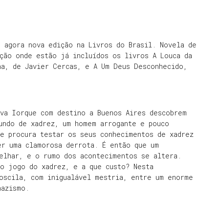
 agora nova edição na Livros do Brasil. Novela de
ção onde estão já incluídos os livros A Louca da
na, de Javier Cercas, e A Um Deus Desconhecido,
ova Iorque com destino a Buenos Aires descobrem
undo de xadrez, um homem arrogante e pouco
ue procura testar os seus conhecimentos de xadrez
er uma clamorosa derrota. É então que um
selhar, e o rumo dos acontecimentos se altera.
do jogo do xadrez, e a que custo? Nesta
oscila, com inigualável mestria, entre um enorme
nazismo.