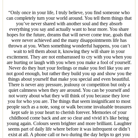
“Only once in your life, I truly believe, you find someone who
can completely turn your world around. You tell them things that
you’ve never shared with another soul and they absorb
everything you say and actually want to hear more. You share
hopes for the future, dreams that will never come true, goals that
were never achieved and the many disappointments life has
thrown at you. When something wonderful happens, you can’t
wait to tell them about it, knowing they will share in your
excitement. They are not embarrassed to cry with you when you
are hurting or laugh with you when you make a fool of yourself.
Never do they hurt your feelings or make you feel like you are
not good enough, but rather they build you up and show you the
things about yourself that make you special and even beautiful.
There is never any pressure, jealousy or competition but only a
quiet calmness when they are around. You can be yourself and
not worry about what they will think of you because they love
you for who you are. The things that seem insignificant to most
people such as a note, song or walk become invaluable treasures
kept safe in your heart to cherish forever. Memories of your
childhood come back and are so clear and vivid it’s like being
young again. Colours seem brighter and more brilliant. Laughter
seems part of daily life where before it was infrequent or didn’t
exist at all. A phone call or two during the day helps to get you