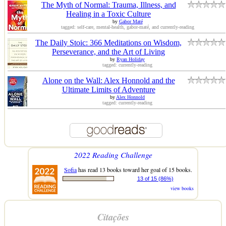
The Myth of Normal: Trauma, Illness, and
Healing in a Toxic Culture
by
Gabor Maté
tagged: self-care, mental-health, gabor-maté, and currently-reading
The Daily Stoic: 366 Meditations on Wisdom,
Perseverance, and the Art of Living
by
Ryan Holiday
tagged: currently-reading
Alone on the Wall: Alex Honnold and the
Ultimate Limits of Adventure
by
Alex Honnold
tagged: currently-reading
2022 Reading Challenge
Sofia
has read 13 books toward her goal of 15 books.
13 of 15 (86%)
view books
Citações