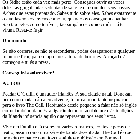
Os Sídhe estão cada vez mais perto. Consegues ouvir as vozes
deles, as gargalhadas sedentas de sangue e o som dos seus passos.
Achas que estás preparado. Sabes tudo sobre eles. Sabes exatamente
o que fazem aos jovens como tu, quando os conseguem apanhar.
São tão belos como terríveis, tão simpáticos como cruéis. Já te
viram. Resta-te fugir.
Um minuto
Se não correres, se não te esconderes, podes desaparecer a qualquer
minuto e ficar, para sempre, nesta terra de horrores. A caçada já
começou e tu és a presa.
Conseguirás sobreviver?
AUTOR
Peadar O’Guilin é um autor irlandês. A sua cidade natal, Donegan,
bem como toda a área envolvente, foi uma importante inspiração
para o livro The Call. Habituado desde pequeno a falar não só inglês
como também irlandês, a ligação do autor ao folclore e às tradições
da Irlanda influencia aquilo que representa nos seus livros.
Vive em Dublin e já escreveu vários romances, contos e peças de
teatro, assim como uma série de banda desenhada. The Call é o seu
primeiro romance para jovens adultos publicado em Portugal.