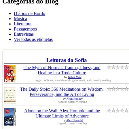
Categorias do Blog
Diários de Bordo
Música
Literatura
Passatempos
Entrevistas
Ver todas as etiquetas
Leituras da Sofia
The Myth of Normal: Trauma, Illness, and
Healing in a Toxic Culture
by
Gabor Maté
tagged: self-care, mental-health, gabor-maté, and currently-reading
The Daily Stoic: 366 Meditations on Wisdom,
Perseverance, and the Art of Living
by
Ryan Holiday
tagged: currently-reading
Alone on the Wall: Alex Honnold and the
Ultimate Limits of Adventure
by
Alex Honnold
tagged: currently-reading