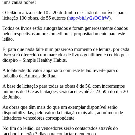
uma causa nobre!
O leilão realiza-se de 10 a 20 de Junho e estarão disponíveis para
licitação 100 obras, de 55 autores (
http://bit.ly/2sOQfrW
).
Todos os livros estão autografados e foram generosamente doados
pelos respectivos autores ou editoras, propositadamente para este
leilão.
E, para que nada falte num prazeroso momento de leitura, por cada
livro será oferecido um marcador de livros gentilmente cedido pela
diospiro – Simple Healthy Habits.
A totalidade do valor angariado com este leilão reverte para o
trabalho da Animais de Rua.
A base de licitação para todas as obras é de 5€, com incrementos
mínimos de 1€ e as licitações serão aceites até às 23:59h do dia 20
de Junho.
As obras que têm mais do que um exemplar disponível serão
disponibilizadas, pelo valor da licitação mais alta, ao número de
licitadores vencedores correspondente.
No fim do leilão, os vencedores serão contactados através do
facebook e terão 3 dias para contactar o endereço