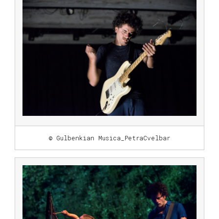
© Gulbenkian Musica_PetraCvelbar