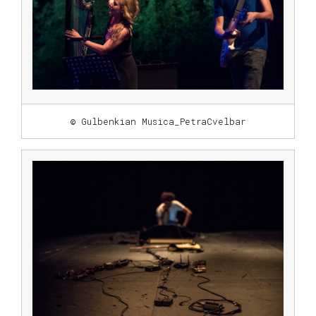
© Gulbenkian Musica_PetraCvelbar