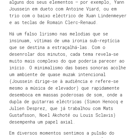
alguns dos seus elementos – por exemplo, Yann
Joussein em dueto com Antoine Viard, ou em
trio com o baixo eléctrico de Xuan Lindenmeyer
e as teclas de Romain Clerc-Renaud.
Há um falso lirismo nas melodias que se
insinuam, vítimas de uma ironia sub-reptícia
que se destina a estraçalhá-las. Com o
desenrolar dos minutos, cada tema revela-se
muito mais complexo do que poderia parecer ao
início. O minimalismo das bases sonoras acolhe
um ambiente de quase muzak intencional
(Joussein dirige-se à audiência e refere-se
mesmo a música de elevador) que rapidamente
desemboca em massas poderosas de som, onde a
dupla de guitarras eléctricas (Simon Henocq e
Julien Desprez, que já trabalhou com Mats
Gustafsson, Noel Akchoté ou Louis Sclavis)
desempenha um papel axial.
Em diversos momentos sentimos a pulsão do