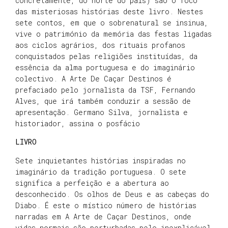
concretamente, do norte do país) são o foco
das misteriosas histórias deste livro. Nestes
sete contos, em que o sobrenatural se insinua,
vive o património da memória das festas ligadas
aos ciclos agrários, dos rituais profanos
conquistados pelas religiões instituídas, da
essência da alma portuguesa e do imaginário
colectivo. A Arte De Caçar Destinos é
prefaciado pelo jornalista da TSF, Fernando
Alves, que irá também conduzir a sessão de
apresentação. Germano Silva, jornalista e
historiador, assina o posfácio
LIVRO
Sete inquietantes histórias inspiradas no
imaginário da tradição portuguesa. O sete
significa a perfeição e a abertura ao
desconhecido. Os olhos de Deus e as cabeças do
Diabo. É este o místico número de histórias
narradas em A Arte de Caçar Destinos, onde
vidas normais são perturbadas pelo inexplicável