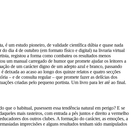
, é um estudo pioneiro, de validade científica dúbia e quase nada
o dia 4 de outubro (em formato físico e digital) na livraria virtual
rtista, registou a forma como combateu os resultados menos
ultou um manual carregado de humor que promete ajudar os leitores a
rmação de um carácter digno de um adepto azul e branco, passando
o é deixada ao acaso ao longo dos quinze relatos e quatro secções
ria – e de consulta regular – que promete fazer as delícias dos
ações criadas pelo pequeno portista. Um livro para ler até ao final.
o que o habitual, pusessem essa tendência natural em perigo? E se
aqueles mais rasteiros, com entrada a pés juntos e direito a vermelho
seducadores dos outros clubes. A formação do carácter, as emoções, a
 demasiadas imprecisões e alguns resultados tenham sido manipulados