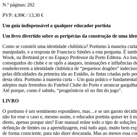
N.º páginas: 202
PVP: 4,99€ / 13,30 €
Um guia indispensável a qualquer educador portista
Um livro divertido sobre as peripécias da construção de uma iden
Como se constrói uma identidade clubística? Portismo à maneira curta
manipulado, e a resposta de Francisco Simões a esta pergunta. É também
Wook, na Bertrand.pt e no Espaço Professor da Porto Editora. Ao long
conseguidos do clube e se opôs a ataques, insinuações e influências d
estabelecerem a identidade clubística de “pequenos dragões” indeciso
pelas dificuldades da primeira ida ao Estádio, às fintas criadas pelo 
desta obra. Portismo à maneira curta – Um guia prático e fundamental 
adeptos mais ferrenhos do Futebol Clube do Porto e arrancar gargalhada
Até porque, como é sabido, “prognósticos só no fim do jogo”.
LIVRO
O portismo é um sentimento espontâneo, mas…e se um garoto decidir e
não for esse o caso e, mesmo assim, o educador portista quiser ter à 
direto, apenas porque sim? Este manual reúne todo o tipo de soluções
definição de limites ou a aprendizagem, está tudo aqui, muito bem ex
de forma consciente, para não dizer descarada. Mas ao menos essa con