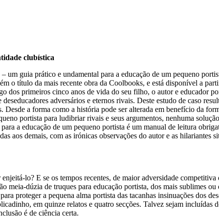
tidade clubística
 – um guia prático e undamental para a educação de um pequeno portista
 o título da mais recente obra da Coolbooks, e está disponível a partir d
o dos primeiros cinco anos de vida do seu filho, o autor e educador po
e deseducadores adversários e eternos rivais. Deste estudo de caso res
s. Desde a forma como a história pode ser alterada em benefício da fo
pequeno portista para ludibriar rivais e seus argumentos, nenhuma soluçã
para a educação de um pequeno portista é um manual de leitura obrigató
s aos demais, com as irónicas observações do autor e as hilariantes situ
njeitá-lo? E se os tempos recentes, de maior adversidade competitiva d
mão meia-dúzia de truques para educação portista, dos mais sublimes ou d
 para proteger a pequena alma portista das tacanhas insinuações dos de
plicadinho, em quinze relatos e quatro secções. Talvez sejam incluídas
clusão é de ciência certa.