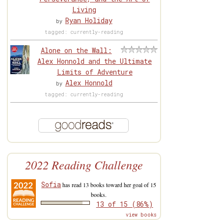
Living
Ryan Holiday
by
tagged: currently-reading
Alone on the Wall:
Alex Honnold and the Ultimate
Limits of Adventure
Alex Honnold
by
tagged: currently-reading
2022 Reading Challenge
Sofia
has read 13 books toward her goal of 15
books.
13 of 15 (86%)
view books