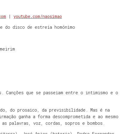
com
|
youtube.com/naosimao
le do disco de estreia homónimo
lmeirim
s. Canções que se passeiam entre o intimismo e o
do, do prosaico, da previsibilidade. Mas é na
firmação ganha a forma descomprometida e ao mesmo
a as palavras, voz, cordas, sopros e bombos.
itarra), José Anjos (bateria), Pedro Fernandes