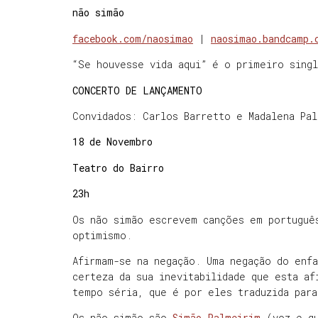
não simão
facebook.com/naosimao
|
naosimao.bandcamp.
“Se houvesse vida aqui” é o primeiro sing
CONCERTO DE LANÇAMENTO
Convidados: Carlos Barretto e Madalena Pa
18 de Novembro
Teatro do Bairro
23h
Os não simão escrevem canções em portuguê
optimismo.
Afirmam-se na negação. Uma negação do enfa
certeza da sua inevitabilidade que esta a
tempo séria, que é por eles traduzida par
Os não simão são
Simão Palmeirim
(voz e gu