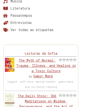
Música
Literatura
Passatempos
Entrevistas
Ver todas as etiquetas
Leituras da Sofia
The Myth of Normal:
Trauma, Illness, and Healing in
a Toxic Culture
Gabor Maté
by
tagged: self-care, mental-health, gabor-maté,
and currently-reading
The Daily Stoic: 366
Meditations on Wisdom,
Perseverance, and the Art of