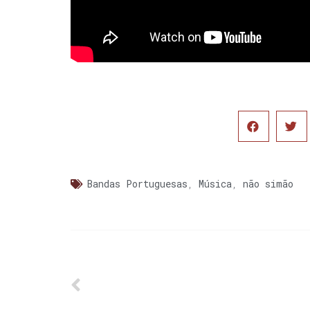
Bandas Portuguesas
,
Música
,
não simão