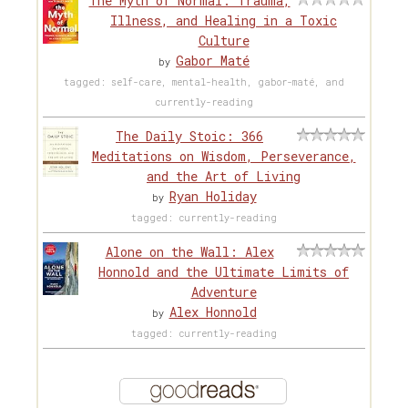
The Myth of Normal: Trauma,
Illness, and Healing in a Toxic
Culture
Gabor Maté
by
tagged: self-care, mental-health, gabor-maté, and
currently-reading
The Daily Stoic: 366
Meditations on Wisdom, Perseverance,
and the Art of Living
Ryan Holiday
by
tagged: currently-reading
Alone on the Wall: Alex
Honnold and the Ultimate Limits of
Adventure
Alex Honnold
by
tagged: currently-reading