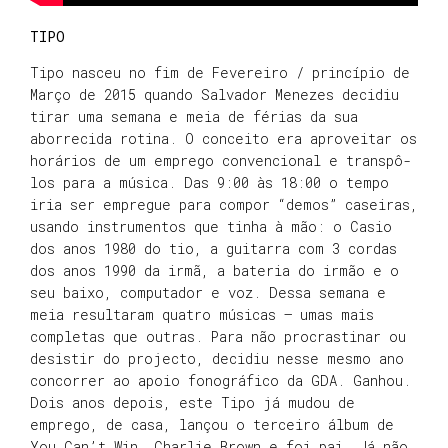
TIPO
Tipo nasceu no fim de Fevereiro / princípio de
Março de 2015 quando Salvador Menezes decidiu
tirar uma semana e meia de férias da sua
aborrecida rotina. O conceito era aproveitar os
horários de um emprego convencional e transpô-
los para a música. Das 9:00 às 18:00 o tempo
iria ser empregue para compor “demos” caseiras,
usando instrumentos que tinha à mão: o Casio
dos anos 1980 do tio, a guitarra com 3 cordas
dos anos 1990 da irmã, a bateria do irmão e o
seu baixo, computador e voz. Dessa semana e
meia resultaram quatro músicas – umas mais
completas que outras. Para não procrastinar ou
desistir do projecto, decidiu nesse mesmo ano
concorrer ao apoio fonográfico da GDA. Ganhou.
Dois anos depois, este Tipo já mudou de
emprego, de casa, lançou o terceiro álbum de
You Can’t Win, Charlie Brown e foi pai. Já não