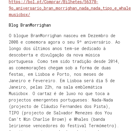
https://bol.pt/Comprar/Bilhetes/56378-
9o_aniversario_bran_morrighan_nada_nada_tipo_e_whale
musicbox/
Blog BranMorrighan
O blogue BranMorrighan nasceu em Dezembro de
2008 e comemora agora o seu 9º aniversário. Ao
longo dos últimos anos tem-se dedicado à
descoberta e divulgação da nova música
portuguesa. Como tem sido tradição desde 2014,
as comemorações chegam sob a forma de duas
festas, em Lisboa e Porto, nos meses de
Janeiro e Fevereiro. Em Lisboa será dia 5 de
Janeiro, pelas 22h, na sala emblemática
Musicbox. O cartaz é de luxo no que toca a
projectos emergentes portugueses: Nada-Nada
(projecto de Cláudio Fernandes dos Pista),
TIPO (projecto de Salvador Menezes dos You
Can’t Win Charlie Brown) e Whales (banda
leiriense vencedores do festival Termómetro).