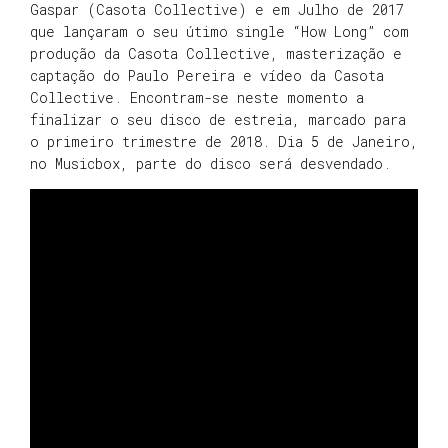
Gaspar (Casota Collective) e em Julho de 2017
que lançaram o seu útimo single “How Long” com
produção da Casota Collective, masterização e
captação do Paulo Pereira e vídeo da Casota
Collective. Encontram-se neste momento a
finalizar o seu disco de estreia, marcado para
o primeiro trimestre de 2018. Dia 5 de Janeiro,
no Musicbox, parte do disco será desvendado.