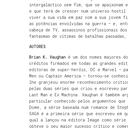
intergaláctico sem fim, que se apaixonam e
e que terá de crescer num universo hostil
viver a sua vida em paz com a sua jovem fi
as potências envolvidas na guerra — e, en
cabeça de TV, assassinos profissionais dos
fantasmas de vítimas de batalhas passadas,
AUTORES
Brian K. Vaughan
é um dos nomes maiores do
créditos firmados em todas as grandes edit
editoras de super-heróis, DC e Marvel — pa
Men ou Captain America – tornou-se conheci
lhe granjeou enorme reconhecimento crític
pelas duas séries que criou e escreveu pa
Last Man e Ex Machina. Vaughan é também ar
particular conhecido pelos argumentos que 
Dome, a série baseada num romance de Step
SAGA é a primeira série que escreveu em q
qual a lançou na editora Image como série
obteve o seu maior sucesso crítico e com