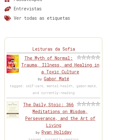
Entrevistas
Ver todas as etiquetas
Leituras da Sofia
The Myth of Normal:
Trauma, Illness, and Healing in
a Toxic Culture
Gabor Maté
by
tagged: self-care, mental-health, gabor-maté,
and currently-reading
The Daily Stoic: 366
Meditations on Wisdom,
Perseverance, and the Art of
Living
Ryan Holiday
by
tagged: currently-reading