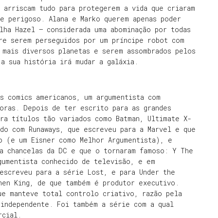
 arriscam tudo para protegerem a vida que criaram
 e perigoso. Alana e Marko querem apenas poder
lha Hazel — considerada uma abominação por todas
tre serem perseguidos por um príncipe robot com
 mais diversos planetas e serem assombrados pelos
 a sua história irá mudar a galáxia.
s comics americanos, um argumentista com
oras. Depois de ter escrito para as grandes
ra títulos tão variados como Batman, Ultimate X-
do com Runaways, que escreveu para a Marvel e que
o (e um Eisner como Melhor Argumentista), e
ra chancelas da DC e que o tornaram famoso: Y The
gumentista conhecido de televisão, e em
escreveu para a série Lost, e para Under the
hen King, de que também é produtor executivo.
ue manteve total controlo criativo, razão pela
 independente. Foi também a série com a qual
ercial.