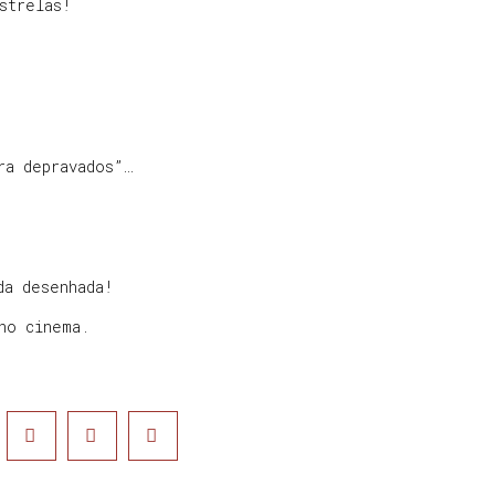
strelas!
ra depravados”…
da desenhada!
no cinema.