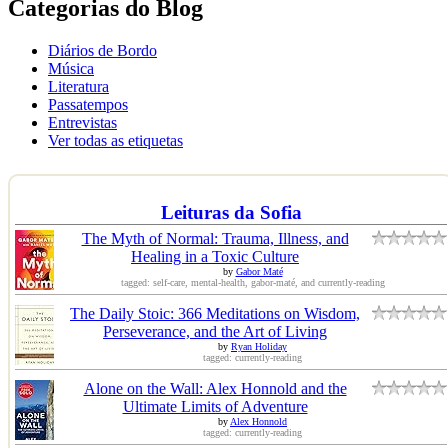
Categorias do Blog
Diários de Bordo
Música
Literatura
Passatempos
Entrevistas
Ver todas as etiquetas
Leituras da Sofia
The Myth of Normal: Trauma, Illness, and
Healing in a Toxic Culture
by
Gabor Maté
tagged: self-care, mental-health, gabor-maté, and currently-reading
The Daily Stoic: 366 Meditations on Wisdom,
Perseverance, and the Art of Living
by
Ryan Holiday
tagged: currently-reading
Alone on the Wall: Alex Honnold and the
Ultimate Limits of Adventure
by
Alex Honnold
tagged: currently-reading