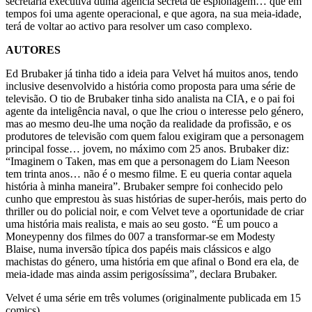
secretária executiva duma agência secreta de espionagem… que em
tempos foi uma agente operacional, e que agora, na sua meia-idade,
terá de voltar ao activo para resolver um caso complexo.
AUTORES
Ed Brubaker já tinha tido a ideia para Velvet há muitos anos, tendo
inclusive desenvolvido a história como proposta para uma série de
televisão. O tio de Brubaker tinha sido analista na CIA, e o pai foi
agente da inteligência naval, o que lhe criou o interesse pelo género,
mas ao mesmo deu-lhe uma noção da realidade da profissão, e os
produtores de televisão com quem falou exigiram que a personagem
principal fosse… jovem, no máximo com 25 anos. Brubaker diz:
“Imaginem o Taken, mas em que a personagem do Liam Neeson
tem trinta anos… não é o mesmo filme. E eu queria contar aquela
história à minha maneira”. Brubaker sempre foi conhecido pelo
cunho que emprestou às suas histórias de super-heróis, mais perto do
thriller ou do policial noir, e com Velvet teve a oportunidade de criar
uma história mais realista, e mais ao seu gosto. “É um pouco a
Moneypenny dos filmes do 007 a transformar-se em Modesty
Blaise, numa inversão típica dos papéis mais clássicos e algo
machistas do género, uma história em que afinal o Bond era ela, de
meia-idade mas ainda assim perigosíssima”, declara Brubaker.
Velvet é uma série em três volumes (originalmente publicada em 15
comics).