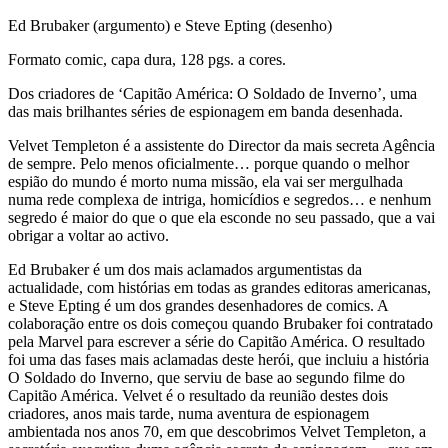
Ed Brubaker (argumento) e Steve Epting (desenho)
Formato comic, capa dura, 128 pgs. a cores.
Dos criadores de ‘Capitão América: O Soldado de Inverno’, uma
das mais brilhantes séries de espionagem em banda desenhada.
Velvet Templeton é a assistente do Director da mais secreta Agência
de sempre. Pelo menos oficialmente… porque quando o melhor
espião do mundo é morto numa missão, ela vai ser mergulhada
numa rede complexa de intriga, homicídios e segredos… e nenhum
segredo é maior do que o que ela esconde no seu passado, que a vai
obrigar a voltar ao activo.
Ed Brubaker é um dos mais aclamados argumentistas da
actualidade, com histórias em todas as grandes editoras americanas,
e Steve Epting é um dos grandes desenhadores de comics. A
colaboração entre os dois começou quando Brubaker foi contratado
pela Marvel para escrever a série do Capitão América. O resultado
foi uma das fases mais aclamadas deste herói, que incluiu a história
O Soldado do Inverno, que serviu de base ao segundo filme do
Capitão América. Velvet é o resultado da reunião destes dois
criadores, anos mais tarde, numa aventura de espionagem
ambientada nos anos 70, em que descobrimos Velvet Templeton, a