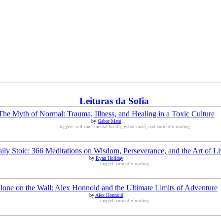
Leituras da Sofia
The Myth of Normal: Trauma, Illness, and Healing in a Toxic Culture
by
Gabor Maté
tagged: self-care, mental-health, gabor-maté, and currently-reading
ily Stoic: 366 Meditations on Wisdom, Perseverance, and the Art of Li
by
Ryan Holiday
tagged: currently-reading
lone on the Wall: Alex Honnold and the Ultimate Limits of Adventure
by
Alex Honnold
tagged: currently-reading