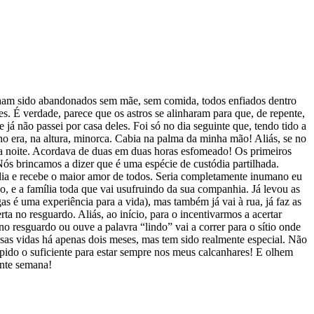
nham sido abandonados sem mãe, sem comida, todos enfiados dentro
s. É verdade, parece que os astros se alinharam para que, de repente,
á não passei por casa deles. Foi só no dia seguinte que, tendo tido a
ino era, na altura, minorca. Cabia na palma da minha mão! Aliás, se no
 a noite. Acordava de duas em duas horas esfomeado! Os primeiros
s brincamos a dizer que é uma espécie de custódia partilhada.
lia e recebe o maior amor de todos. Seria completamente inumano eu
o, e a família toda que vai usufruindo da sua companhia. Já levou as
as é uma experiência para a vida), mas também já vai à rua, já faz as
 no resguardo. Aliás, ao início, para o incentivarmos a acertar
o resguardo ou ouve a palavra “lindo” vai a correr para o sítio onde
ssas vidas há apenas dois meses, mas tem sido realmente especial. Não
pido o suficiente para estar sempre nos meus calcanhares! E olhem
ente semana!