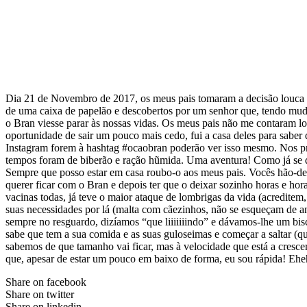
Dia 21 de Novembro de 2017, os meus pais tomaram a decisão louca (
de uma caixa de papelão e descobertos por um senhor que, tendo mudado
o Bran viesse parar às nossas vidas. Os meus pais não me contaram log
oportunidade de sair um pouco mais cedo, fui a casa deles para saber 
Instagram forem à hashtag #ocaobran poderão ver isso mesmo. Nos pri
tempos foram de biberão e ração hũmida. Uma aventura! Como já se de
Sempre que posso estar em casa roubo-o aos meus pais. Vocês hão-de 
querer ficar com o Bran e depois ter que o deixar sozinho horas e hor
vacinas todas, já teve o maior ataque de lombrigas da vida (acreditem
suas necessidades por lá (malta com cãezinhos, não se esqueçam de an
sempre no resguardo, dizíamos “que liiiiiiindo” e dávamos-lhe um bisc
sabe que tem a sua comida e as suas guloseimas e começar a saltar (qu
sabemos de que tamanho vai ficar, mas à velocidade que está a cresce
que, apesar de estar um pouco em baixo de forma, eu sou rápida! Ehe
Share on facebook
Share on twitter
Share on linkedin