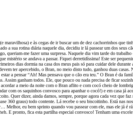
e maravilhosa) e às cegas de ir buscar um de dez cachorrinhos que ti
 a sua rotina diária naquele dia, decidiu ir lá passear um dos seus cãe
o, queriam-me fazer uma surpresa. Naquele dia vim tarde do trabalho e j
que mistério se andava a passar. Fiquei derretidíssima! Este ser pequen
meiros dias dormia na casa dos meus pais só para cuidar dele durante
vem ter apercebido, o Bran, no meio disto tudo, ganhou duas casas. Nó
estar a pensar “Ah! Mas pensava que o cão era teu.” O Bran é da famí
as. Assim ganham todos. Ele, que pouco ou nada precisa de ficar sozinh
, acordar a meio da noite com o Bran aflito e com cocó cheio de lombrig
dar com os saquinhos convosco para apanhar o cocó!) e em casa já acerta
oito. Quer dizer, ainda damos, sempre, porque agora cada vez que faz n
ase 360 graus) todo contente. Lá recebe o seu biscoitinho. Está nas no
r… Melhor, eu bem sprinto quando vou passear com ele, mas ele já é rá
heh. E pronto, fica esta partilha especial convosco! Tenham uma excel