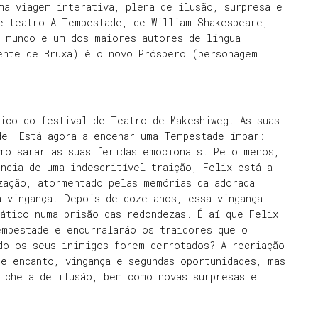
ma viagem interativa, plena de ilusão, surpresa e
e teatro A Tempestade, de William Shakespeare,
o mundo e um dos maiores autores de língua
ente de Bruxa) é o novo Próspero (personagem
ico do festival de Teatro de Makeshiweg. As suas
de. Está agora a encenar uma Tempestade ímpar:
mo sarar as suas feridas emocionais. Pelo menos,
ncia de uma indescritível traição, Felix está a
zação, atormentado pelas memórias da adorada
a vingança. Depois de doze anos, essa vingança
ático numa prisão das redondezas. É aí que Felix
empestade e encurralarão os traidores que o
do os seus inimigos forem derrotados? A recriação
e encanto, vingança e segundas oportunidades, mas
 cheia de ilusão, bem como novas surpresas e