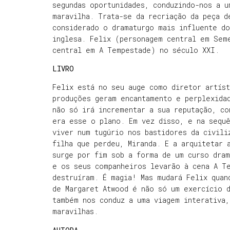
segundas oportunidades, conduzindo-nos a u
maravilha. Trata-se da recriação da peça d
considerado o dramaturgo mais influente d
inglesa. Felix (personagem central em Sem
central em A Tempestade) no século XXI.
LIVRO
Felix está no seu auge como diretor artíst
produções geram encantamento e perplexida
não só irá incrementar a sua reputação, co
era esse o plano. Em vez disso, e na sequê
viver num tugúrio nos bastidores da civili
filha que perdeu, Miranda. E a arquitetar 
surge por fim sob a forma de um curso dram
e os seus companheiros levarão à cena A T
destruíram. É magia! Mas mudará Felix quan
de Margaret Atwood é não só um exercício d
também nos conduz a uma viagem interativa,
maravilhas.