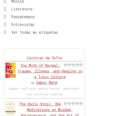
Música
Literatura
Passatempos
Entrevistas
Ver todas as etiquetas
Leituras da Sofia
The Myth of Normal:
Trauma, Illness, and Healing in
a Toxic Culture
Gabor Maté
by
tagged: self-care, mental-health, gabor-maté,
and currently-reading
The Daily Stoic: 366
Meditations on Wisdom,
Perseverance, and the Art of