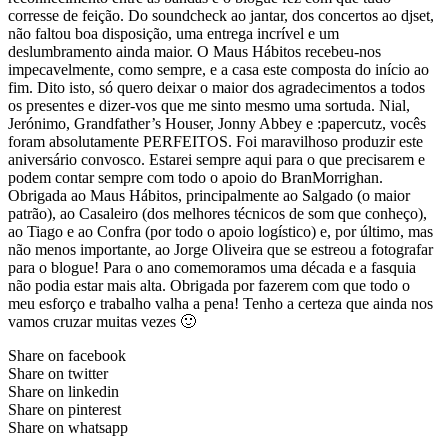
corresse de feição. Do soundcheck ao jantar, dos concertos ao djset,
não faltou boa disposição, uma entrega incrível e um
deslumbramento ainda maior. O Maus Hábitos recebeu-nos
impecavelmente, como sempre, e a casa este composta do início ao
fim. Dito isto, só quero deixar o maior dos agradecimentos a todos
os presentes e dizer-vos que me sinto mesmo uma sortuda. Nial,
Jerónimo, Grandfather’s Houser, Jonny Abbey e :papercutz, vocês
foram absolutamente PERFEITOS. Foi maravilhoso produzir este
aniversário convosco. Estarei sempre aqui para o que precisarem e
podem contar sempre com todo o apoio do BranMorrighan.
Obrigada ao Maus Hábitos, principalmente ao Salgado (o maior
patrão), ao Casaleiro (dos melhores técnicos de som que conheço),
ao Tiago e ao Confra (por todo o apoio logístico) e, por último, mas
não menos importante, ao Jorge Oliveira que se estreou a fotografar
para o blogue! Para o ano comemoramos uma década e a fasquia
não podia estar mais alta. Obrigada por fazerem com que todo o
meu esforço e trabalho valha a pena! Tenho a certeza que ainda nos
vamos cruzar muitas vezes 🙂
Share on facebook
Share on twitter
Share on linkedin
Share on pinterest
Share on whatsapp