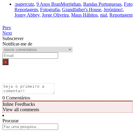
:papercutz
,
9 Anos BranMorrighan
,
Bandas Portuguesas
,
Foto
Reportagem
,
Fotografia
,
Grandfather's House
,
Jerónimo!
,
Jonny Abbey
,
Jorge Oliveira
,
Maus Hábitos
,
nial
,
Reportagem
Prev
Next
Subscrever
Notificar-me de
0
Comentários
Inline Feedbacks
View all comments
Procurar