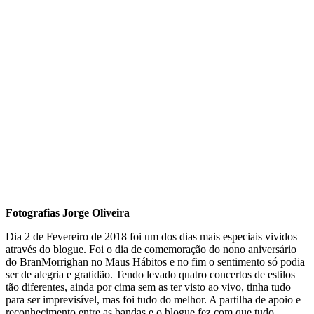
Fotografias Jorge Oliveira
Dia 2 de Fevereiro de 2018 foi um dos dias mais especiais vividos
através do blogue. Foi o dia de comemoração do nono aniversário
do BranMorrighan no Maus Hábitos e no fim o sentimento só podia
ser de alegria e gratidão. Tendo levado quatro concertos de estilos
tão diferentes, ainda por cima sem as ter visto ao vivo, tinha tudo
para ser imprevisível, mas foi tudo do melhor. A partilha de apoio e
reconhecimento entre as bandas e o blogue fez com que tudo