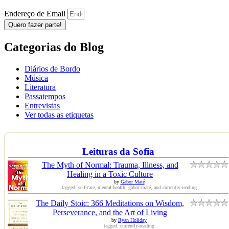
Endereço de Email
Quero fazer parte!
Categorias do Blog
Diários de Bordo
Música
Literatura
Passatempos
Entrevistas
Ver todas as etiquetas
Leituras da Sofia
The Myth of Normal: Trauma, Illness, and
Healing in a Toxic Culture
by
Gabor Maté
tagged: self-care, mental-health, gabor-maté, and currently-reading
The Daily Stoic: 366 Meditations on Wisdom,
Perseverance, and the Art of Living
by
Ryan Holiday
tagged: currently-reading