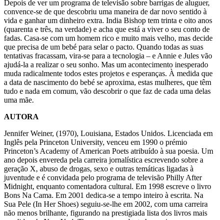
Depois de ver um programa de televisão sobre barrigas de aluguer,
convence-se de que descobriu uma maneira de dar novo sentido à
vida e ganhar um dinheiro extra. India Bishop tem trinta e oito anos
(quarenta e três, na verdade) e acha que está a viver o seu conto de
fadas. Casa-se com um homem rico e muito mais velho, mas decide
que precisa de um bebé para selar o pacto. Quando todas as suas
tentativas fracassam, vira-se para a tecnologia – e Annie e Jules vão
ajudá-la a realizar o seu sonho. Mas um acontecimento inesperado
muda radicalmente todos estes projetos e esperanças. À medida que
a data de nascimento do bebé se aproxima, estas mulheres, que têm
tudo e nada em comum, vão descobrir o que faz de cada uma delas
uma mãe.
AUTORA
Jennifer Weiner, (1970), Louisiana, Estados Unidos. Licenciada em
Inglês pela Princeton University, venceu em 1990 o prémio
Princeton’s Academy of American Poets atribuído à sua poesia. Um
ano depois envereda pela carreira jornalística escrevendo sobre a
geração X, abuso de drogas, sexo e outras temáticas ligadas à
juventude e é convidada pelo programa de televisão Philly After
Midnight, enquanto comentadora cultural. Em 1998 escreve o livro
Bons Na Cama. Em 2001 dedica-se a tempo inteiro à escrita. Na
Sua Pele (In Her Shoes) seguiu-se-lhe em 2002, com uma carreira
não menos brilhante, figurando na prestigiada lista dos livros mais