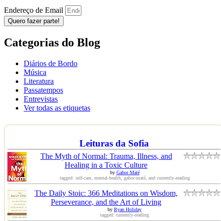
Endereço de Email
Quero fazer parte!
Categorias do Blog
Diários de Bordo
Música
Literatura
Passatempos
Entrevistas
Ver todas as etiquetas
Leituras da Sofia
The Myth of Normal: Trauma, Illness, and
Healing in a Toxic Culture
by
Gabor Maté
tagged: self-care, mental-health, gabor-maté, and currently-reading
The Daily Stoic: 366 Meditations on Wisdom,
Perseverance, and the Art of Living
by
Ryan Holiday
tagged: currently-reading