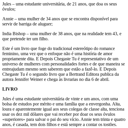
Jules – uma estudante universitária, de 21 anos, que doa os seus
óvulos;
Annie – uma mulher de 34 anos que se encontra disponível para
servir de barriga de aluguer;
India Bishop – uma mulher de 38 anos, que na realidade tem 43, e
que pretende ter um filho.
Este é um livro que foge do tradicional estereótipo do romance
feminino, uma vez que o enfoque não é uma história de amor
propriamente dita. E Depois Chegaste Tu é representativo de um
universo de mulheres com personalidades fortes e de que maneira se
entreajudam mesmo sem saberem que estão a fazê-lo. E Depois
Chegaste Tu é o segundo livro que a Bertrand Editora publica da
autora Jennifer Weiner e chega às livrarias no dia 6 de abril.
LIVRO
Jules é uma estudante universitária de vinte e um anos, com uma
bolsa de estudos por mérito e uma família que a envergonha. Alta,
loura e aparentemente igual aos seus colegas de classe alta, tenciona
usar os dez mil dólares que vai receber por doar os seus óvulos
«superiores» para salvar o pai do seu vício. Annie tem trinta e quatro
anos, é casada, tem dois filhos e está sempre a contar os tostões.