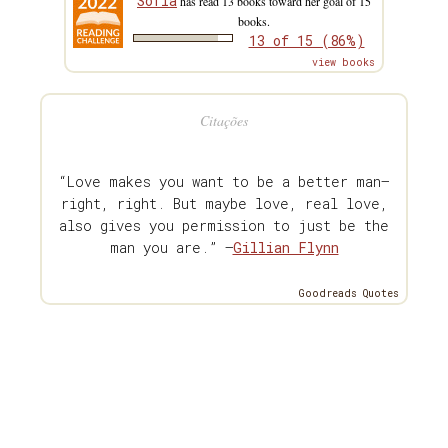
Sofia
has read 13 books toward her goal of 15
books.
13 of 15 (86%)
view books
Citações
“Love makes you want to be a better man—
right, right. But maybe love, real love,
also gives you permission to just be the
man you are.” —
Gillian Flynn
Goodreads Quotes