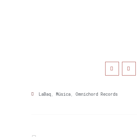
LaBaq
,
Música
,
Omnichord Records