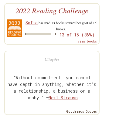
2022 Reading Challenge
Sofia
has read 13 books toward her goal of 15
books.
13 of 15 (86%)
view books
Citações
“Without commitment, you cannot
have depth in anything, whether it's
a relationship, a business or a
hobby.” —
Neil Strauss
Goodreads Quotes