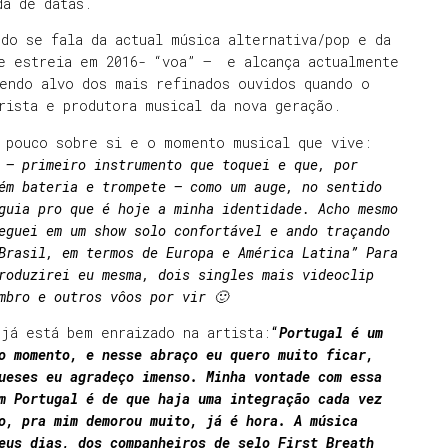
nda de datas.
do se fala da actual música alternativa/pop e da
de estreia em 2016- “voa” – e alcança actualmente
endo alvo dos mais refinados ouvidos quando o
rrista e produtora musical da nova geração.
m pouco sobre si e o momento musical que vive:
 – primeiro instrumento que toquei e que, por
ém bateria e trompete – como um auge, no sentido
guia pro que é hoje a minha identidade. Acho mesmo
eguei em um show solo confortável e ando traçando
Brasil, em termos de Europa e América Latina” Para
roduzirei eu mesma, dois singles mais videoclip
mbro e outros vôos por vir 🙂
já está bem enraizado na artista:
“
Portugal é um
o momento, e nesse abraço eu quero muito ficar,
ueses eu agradeço imenso. Minha vontade com essa
m Portugal é de que haja uma integração cada vez
o, pra mim demorou muito, já é hora. A música
eus dias, dos companheiros de selo First Breath