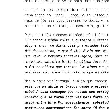
artista brasileira volta para mais uma ro
Labaq é um dos nomes mais mencionados quan
cena indie no Brasil. Lançou o seu disco 
mais de 150.000 ouvintes/mês no Spotify, s
assunto é uma cantora, compositora, guita
Para quem não conhece a LaBaq, ela fala u
“
Eu conto a minha volta à guitarra elétrica
alguns anos, me distanciei pra estudar tamb
das descobertas, e sem dúvida é ela que me 
que vivo um momento incrível agora, onde ch
mesmo uma carreira bastante sólida fora do 
o futuro afirma que teremos “um disco que p
pra esse ano, nova tour pela Europa em sete
Mas o amor por Portugal é algo que também 
país que me abriu os braços desde o primeir
sabe? A cada mensagem que recebo dos portug
conexão que se torna cada vez mais forte co
maior entre Br e Pt, musicalmente, sobretud
portuguesa contemporânea faz parte já dos m