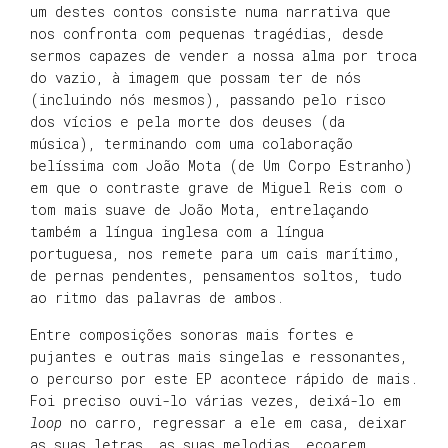
um destes contos consiste numa narrativa que
nos confronta com pequenas tragédias, desde
sermos capazes de vender a nossa alma por troca
do vazio, à imagem que possam ter de nós
(incluindo nós mesmos), passando pelo risco
dos vícios e pela morte dos deuses (da
música), terminando com uma colaboração
belíssima com João Mota (de Um Corpo Estranho)
em que o contraste grave de Miguel Reis com o
tom mais suave de João Mota, entrelaçando
também a língua inglesa com a língua
portuguesa, nos remete para um cais marítimo,
de pernas pendentes, pensamentos soltos, tudo
ao ritmo das palavras de ambos.
Entre composições sonoras mais fortes e
pujantes e outras mais singelas e ressonantes,
o percurso por este EP acontece rápido de mais.
Foi preciso ouvi-lo várias vezes, deixá-lo em
loop
no carro, regressar a ele em casa, deixar
as suas letras, as suas melodias, ecoarem