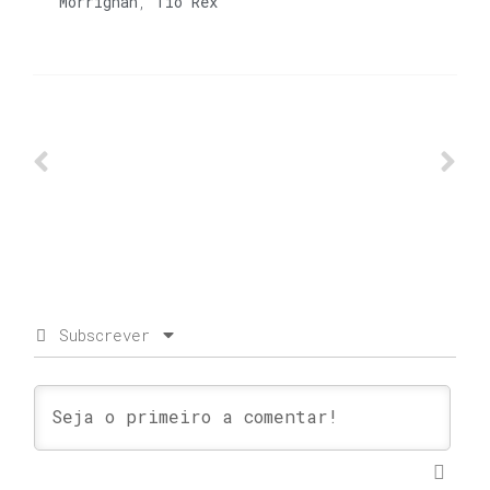
Morrighan
,
Tio Rex
Subscrever