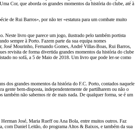
 Uma Cor, que aborda os grandes momentos da história do clube, até à
pécie de Rui Barros», por não ter «estatura para um combate muito
. Neste livro que parece um jogo, ilustrado pelo também portista
gando sempre à Porto. Fazem parte da sua equipa nomes
jer, José Mourinho, Fernando Gomes, André Villas-Boas, Rui Barros,
s revisita de forma divertida grandes momentos da história do clube
quistado no sofá, a 5 de Maio de 2018. Um livro que pode ler-se como
uns dos grandes momentos da história do F.C. Porto, contados naquele
para gente bem-disposta, independentemente de partilharem ou não o
ios também não sabemos rir de mais nada. De qualquer forma, se é um
a Herman José, Maria Rueff ou Ana Bola, entre muitos outros. Faz
ra, com Daniel Leitão, do programa Altos & Baixos, e também da sua