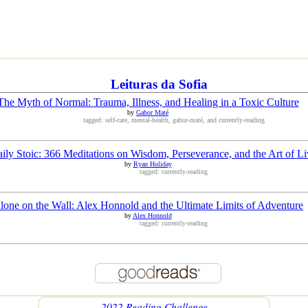
Leituras da Sofia
The Myth of Normal: Trauma, Illness, and Healing in a Toxic Culture
by
Gabor Maté
tagged: self-care, mental-health, gabor-maté, and currently-reading
ily Stoic: 366 Meditations on Wisdom, Perseverance, and the Art of Li
by
Ryan Holiday
tagged: currently-reading
lone on the Wall: Alex Honnold and the Ultimate Limits of Adventure
by
Alex Honnold
tagged: currently-reading
2022 Reading Challenge