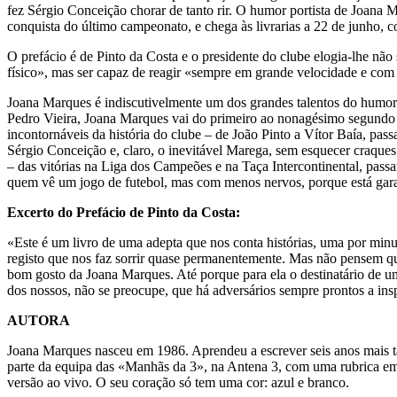
fez Sérgio Conceição chorar de tanto rir. O humor portista de Joana
conquista do último campeonato, e chega às livrarias a 22 de junho, 
O prefácio é de Pinto da Costa e o presidente do clube elogia-lhe n
físico», mas ser capaz de reagir «sempre em grande velocidade e com 
Joana Marques é indiscutivelmente um dos grandes talentos do humor 
Pedro Vieira, Joana Marques vai do primeiro ao nonagésimo segundo 
incontornáveis da história do clube – de João Pinto a Vítor Baía, p
Sérgio Conceição e, claro, o inevitável Marega, sem esquecer craque
– das vitórias na Liga dos Campeões e na Taça Intercontinental, pass
quem vê um jogo de futebol, mas com menos nervos, porque está garan
Excerto do Prefácio de Pinto da Costa:
«Este é um livro de uma adepta que nos conta histórias, uma por min
registo que nos faz sorrir quase permanentemente. Mas não pensem que
bom gosto da Joana Marques. Até porque para ela o destinatário de u
dos nossos, não se preocupe, que há adversários sempre prontos a ins
AUTORA
Joana Marques nasceu em 1986. Aprendeu a escrever seis anos mais ta
parte da equipa das «Manhãs da 3», na Antena 3, com uma rubrica e
versão ao vivo. O seu coração só tem uma cor: azul e branco.