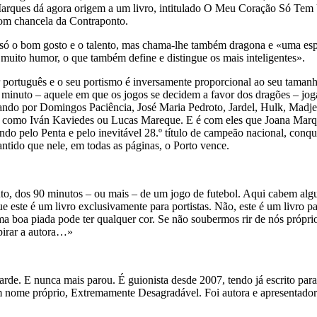
 Marques dá agora origem a um livro, intitulado O Meu Coração Só Tem
com chancela da Contraponto.
ão só o bom gosto e o talento, mas chama-lhe também dragona e «uma es
muito humor, o que também define e distingue os mais inteligentes».
português e o seu portismo é inversamente proporcional ao seu tamanho
minuto – aquele em que os jogos se decidem a favor dos dragões – jo
assando por Domingos Paciência, José Maria Pedroto, Jardel, Hulk, Mad
s como Iván Kaviedes ou Lucas Mareque. E é com eles que Joana Marque
ando pelo Penta e pelo inevitável 28.º título de campeão nacional, con
tido que nele, em todas as páginas, o Porto vence.
uto, dos 90 minutos – ou mais – de um jogo de futebol. Aqui cabem alg
 este é um livro exclusivamente para portistas. Não, este é um livro 
ma boa piada pode ter qualquer cor. Se não soubermos rir de nós própr
pirar a autora…»
rde. E nunca mais parou. É guionista desde 2007, tendo já escrito par
m nome próprio, Extremamente Desagradável. Foi autora e apresentado