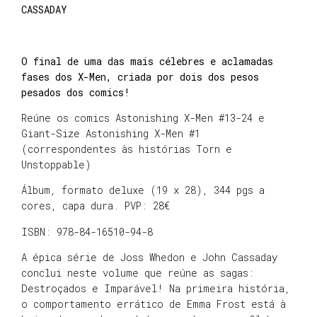
CASSADAY
O final de uma das mais célebres e aclamadas
fases dos X-Men, criada por dois dos pesos
pesados dos comics!
Reúne os comics Astonishing X-Men #13-24 e
Giant-Size Astonishing X-Men #1
(correspondentes às histórias Torn e
Unstoppable)
Álbum, formato deluxe (19 x 28), 344 pgs a
cores, capa dura. PVP: 28€
ISBN: 978-84-16510-94-8
A épica série de Joss Whedon e John Cassaday
conclui neste volume que reúne as sagas:
Destroçados e Imparável! Na primeira história,
o comportamento errático de Emma Frost está à