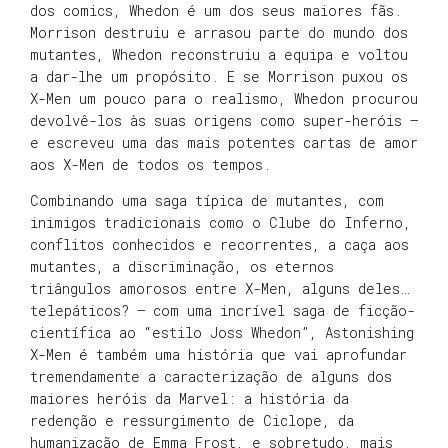
dos comics, Whedon é um dos seus maiores fãs.
Morrison destruiu e arrasou parte do mundo dos
mutantes, Whedon reconstruiu a equipa e voltou
a dar-lhe um propósito. E se Morrison puxou os
X-Men um pouco para o realismo, Whedon procurou
devolvê-los às suas origens como super-heróis –
e escreveu uma das mais potentes cartas de amor
aos X-Men de todos os tempos.
Combinando uma saga típica de mutantes, com
inimigos tradicionais como o Clube do Inferno,
conflitos conhecidos e recorrentes, a caça aos
mutantes, a discriminação, os eternos
triângulos amorosos entre X-Men, alguns deles…
telepáticos? – com uma incrível saga de ficção-
científica ao “estilo Joss Whedon”, Astonishing
X-Men é também uma história que vai aprofundar
tremendamente a caracterização de alguns dos
maiores heróis da Marvel: a história da
redenção e ressurgimento de Ciclope, da
humanização de Emma Frost, e sobretudo, mais