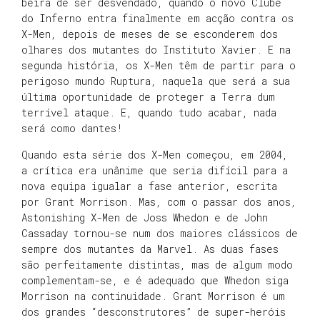
beira de ser desvendado, quando o novo Clube
do Inferno entra finalmente em acção contra os
X-Men, depois de meses de se esconderem dos
olhares dos mutantes do Instituto Xavier. E na
segunda história, os X-Men têm de partir para o
perigoso mundo Ruptura, naquela que será a sua
última oportunidade de proteger a Terra dum
terrível ataque. E, quando tudo acabar, nada
será como dantes!
Quando esta série dos X-Men começou, em 2004,
a crítica era unânime que seria difícil para a
nova equipa igualar a fase anterior, escrita
por Grant Morrison. Mas, com o passar dos anos,
Astonishing X-Men de Joss Whedon e de John
Cassaday tornou-se num dos maiores clássicos de
sempre dos mutantes da Marvel. As duas fases
são perfeitamente distintas, mas de algum modo
complementam-se, e é adequado que Whedon siga
Morrison na continuidade. Grant Morrison é um
dos grandes “desconstrutores” de super-heróis