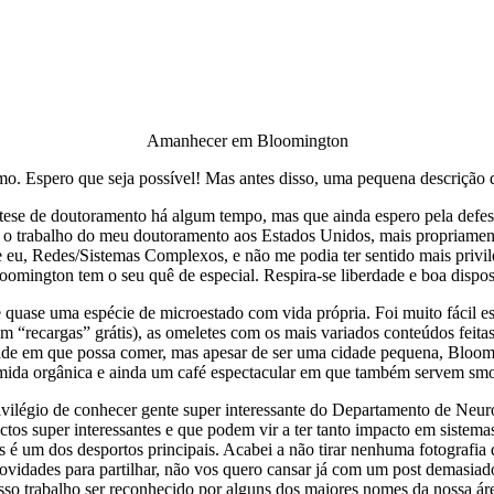
Amanhecer em Bloomington
mo. Espero que seja possível! Mas antes disso, uma pequena descrição
 tese de doutoramento há algum tempo, mas que ainda espero pela def
bre o trabalho do meu doutoramento aos Estados Unidos, mais propriam
 eu, Redes/Sistemas Complexos, e não me podia ter sentido mais privi
oomington tem o seu quê de especial. Respira-se liberdade e boa dispos
quase uma espécie de microestado com vida própria. Foi muito fácil es
m “recargas” grátis), as omeletes com os mais variados conteúdos feit
idade em que possa comer, mas apesar de ser uma cidade pequena, Bloomi
ida orgânica e ainda um café espectacular em que também servem smoo
ivilégio de conhecer gente super interessante do Departamento de Neur
tos super interessantes e que podem vir a ter tanto impacto em sistemas
ens é um dos desportos principais. Acabei a não tirar nenhuma fotografi
novidades para partilhar, não vos quero cansar já com um post demasi
so trabalho ser reconhecido por alguns dos maiores nomes da nossa áre