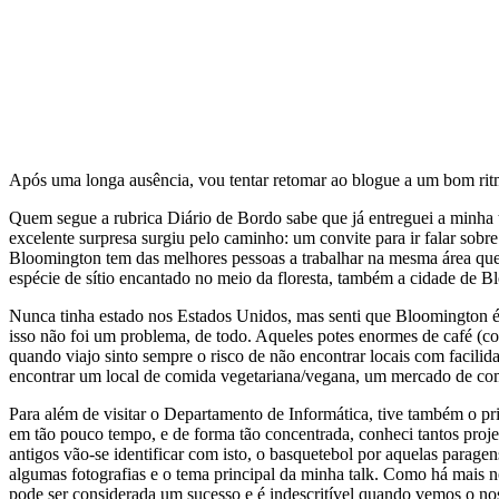
Após uma longa ausência, vou tentar retomar ao blogue a um bom rit
Quem segue a rubrica Diário de Bordo sabe que já entreguei a minha
excelente surpresa surgiu pelo caminho: um convite para ir falar so
Bloomington tem das melhores pessoas a trabalhar na mesma área que
espécie de sítio encantado no meio da floresta, também a cidade de Bl
Nunca tinha estado nos Estados Unidos, mas senti que Bloomington é 
isso não foi um problema, de todo. Aqueles potes enormes de café (co
quando viajo sinto sempre o risco de não encontrar locais com facil
encontrar um local de comida vegetariana/vegana, um mercado de com
Para além de visitar o Departamento de Informática, tive também o pr
em tão pouco tempo, e de forma tão concentrada, conheci tantos projec
antigos vão-se identificar com isto, o basquetebol por aquelas parag
algumas fotografias e o tema principal da minha talk. Como há mais 
pode ser considerada um sucesso e é indescritível quando vemos o nos