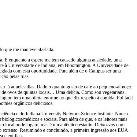
 do que me manteve afastada.
esa. E enquanto a espera me tem causado alguma ansiedade, uma
ente à Universidade de Indiana, em Bloomington. A Universidade de
legiada com esta oportunidade. Para além de o Campus ser uma
ição pelas ruas.
tar lá aqueles dias. Dado o quanto gosto de café ao pequeno-almoço,
as de ovos de quintas locais… Uma delícia. Como sou vegetariana,
ngton tem uma oferta enorme no que diz respeito à comida. Foi fácil
thies orgânicos deliciosos.
ociência e do Indiana University Network Science Institute. Nunca
 biológicos/médicos e sociais. Para além de que, e os leitores mais
a do local onde jogam, mas é um autêntico estádio. Deixo-vos com
ado extenso. Resumindo e concluindo, a primeira ingressão aos EUA
a científica.