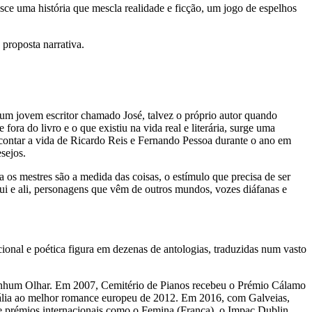
sce uma história que mescla realidade e ficção, um jogo de espelhos
roposta narrativa.
 um jovem escritor chamado José, talvez o próprio autor quando
a do livro e o que existiu na vida real e literária, surge uma
 contar a vida de Ricardo Reis e Fernando Pessoa durante o ano em
sejos.
a os mestres são a medida das coisas, o estímulo que precisa de ser
qui e ali, personagens que vêm de outros mundos, vozes diáfanas e
ional e poética figura em dezenas de antologias, traduzidas num vasto
enhum Olhar. Em 2007, Cemitério de Pianos recebeu o Prémio Cálamo
tália ao melhor romance europeu de 2012. Em 2016, com Galveias,
 de prémios internacionais como o Femina (França), o Impac Dublin