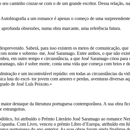
o seu caminho cruzar-se com o de um grande escritor. Dessa relação, na
Autobiografia a um romance é apenas o começo de uma surpreendente p
 aprofunda obsessões, numa obra marcante, uma referência futura.
 desprevenido. Saberá, para isso existem os meios de comunicação, que
 nome e sobreno- me, José Saramago. Entre ambos, o que não existe for
embra, em outro tempo e circunstância, a que José Saramago criou para
Saramago, não é sobre morte, conta uma vida que começa com brios e de
admiração e um incontrolável repúdio: em todas as circunstâncias da vid
ica luta do escri- tor jovem com amores e perdas, aventuras diversas a
agrado de José Luís Peixoto.»
aior destaque da literatura portuguesa contemporânea. A sua obra ficc
 estrangeiras.
úblico, foi atribuído o Prémio Literário José Saramago ao romance N
 Espanha. Com Livro, venceu o prémio Libro d’Europa, atribuído em I
íngua portuguesa do ano anterior. As suas obras foram ainda finalistas