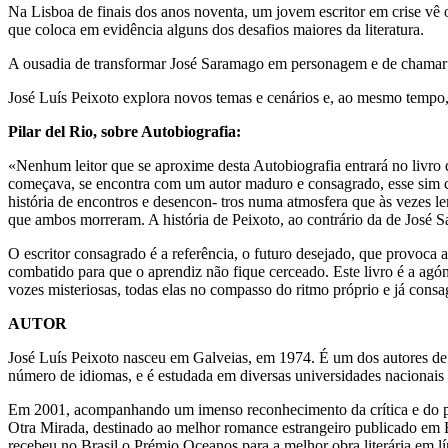
Na Lisboa de finais dos anos noventa, um jovem escritor em crise vê 
que coloca em evidência alguns dos desafios maiores da literatura.
A ousadia de transformar José Saramago em personagem e de chamar 
José Luís Peixoto explora novos temas e cenários e, ao mesmo tempo,
Pilar del Rio, sobre Autobiografia:
«Nenhum leitor que se aproxime desta Autobiografia entrará no livro
começava, se encontra com um autor maduro e consagrado, esse sim com
história de encontros e desencon- tros numa atmosfera que às vezes l
que ambos morreram. A história de Peixoto, ao contrário da de José 
O escritor consagrado é a referência, o futuro desejado, que provoca 
combatido para que o aprendiz não fique cerceado. Este livro é a agón
vozes misteriosas, todas elas no compasso do ritmo próprio e já cons
AUTOR
José Luís Peixoto nasceu em Galveias, em 1974. É um dos autores de m
número de idiomas, e é estudada em diversas universidades nacionais e
Em 2001, acompanhando um imenso reconhecimento da crítica e do p
Otra Mirada, destinado ao melhor romance estrangeiro publicado em
recebeu no Brasil o Prémio Oceanos para a melhor obra literária em l