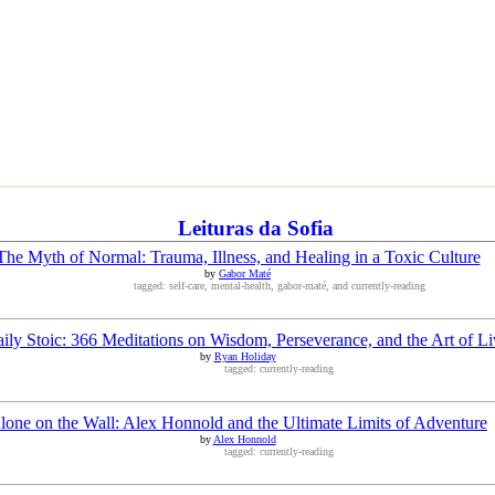
Leituras da Sofia
The Myth of Normal: Trauma, Illness, and Healing in a Toxic Culture
by
Gabor Maté
tagged: self-care, mental-health, gabor-maté, and currently-reading
ily Stoic: 366 Meditations on Wisdom, Perseverance, and the Art of Li
by
Ryan Holiday
tagged: currently-reading
lone on the Wall: Alex Honnold and the Ultimate Limits of Adventure
by
Alex Honnold
tagged: currently-reading