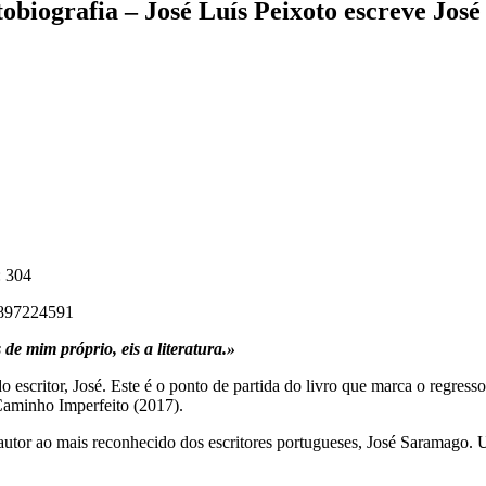
biografia – José Luís Peixoto escreve Jos
: 304
89897224591
de mim próprio, eis a literatura.»
o escritor, José. Este é o ponto de partida do livro que marca o regre
Caminho Imperfeito (2017).
 o autor ao mais reconhecido dos escritores portugueses, José Saramag