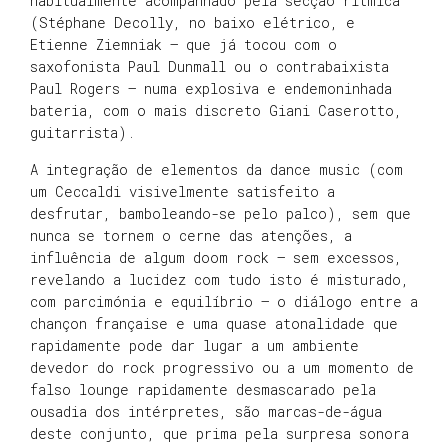
habitualmente acompanhado pela secção rítmica
(Stéphane Decolly, no baixo elétrico, e
Etienne Ziemniak – que já tocou com o
saxofonista Paul Dunmall ou o contrabaixista
Paul Rogers – numa explosiva e endemoninhada
bateria, com o mais discreto Giani Caserotto,
guitarrista).
A integração de elementos da dance music (com
um Ceccaldi visivelmente satisfeito a
desfrutar, bamboleando-se pelo palco), sem que
nunca se tornem o cerne das atenções, a
influência de algum doom rock – sem excessos,
revelando a lucidez com tudo isto é misturado,
com parcimónia e equilíbrio – o diálogo entre a
chançon française e uma quase atonalidade que
rapidamente pode dar lugar a um ambiente
devedor do rock progressivo ou a um momento de
falso lounge rapidamente desmascarado pela
ousadia dos intérpretes, são marcas-de-água
deste conjunto, que prima pela surpresa sonora