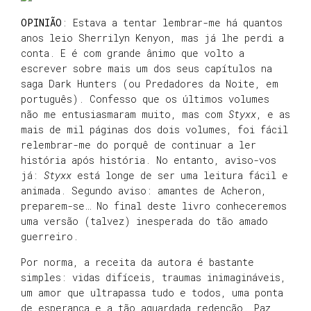
OPINIÃO
: Estava a tentar lembrar-me há quantos
anos leio Sherrilyn Kenyon, mas já lhe perdi a
conta. E é com grande ânimo que volto a
escrever sobre mais um dos seus capítulos na
saga Dark Hunters (ou Predadores da Noite, em
português). Confesso que os últimos volumes
não me entusiasmaram muito, mas com
Styxx
, e as
mais de mil páginas dos dois volumes, foi fácil
relembrar-me do porquê de continuar a ler
história após história. No entanto, aviso-vos
já:
Styxx
está longe de ser uma leitura fácil e
animada. Segundo aviso: amantes de Acheron,
preparem-se… No final deste livro conheceremos
uma versão (talvez) inesperada do tão amado
guerreiro.
Por norma, a receita da autora é bastante
simples: vidas difíceis, traumas inimagináveis,
um amor que ultrapassa tudo e todos, uma ponta
de esperança e a tão aguardada redenção. Paz