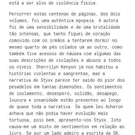
está a ser alvo de violência física.
Percorrer estas centenas de páginas, dos dois
volumes, foi uma autêntica epopeia. A autora
foi de uma sensibilidade e de uma brutalidade
tão intensas, que tanto fiquei de coração
comovido com os irmãos a tentarem dormir no
mesmo quarto de pés colados um ao outro, como
também tive acessos de náusea com algumas das
suas descrições de violações e abusos a todos
os níveis. Sherrilyn Kenyon já nos habitou a
histórias violentas e sangrentas, mas a
narrativa de
Styxx
parece ter saído do pior dos
pesadelos em tantas dimensões… Os sentimentos
de isolamento, desespero, solidão, desapego,
loucura e insanidade estão presentes ao longo
de quase toda a narrativa. Se quem leu Acheron
achava que não podia haver evolução mais
tortuosa, pois bem, apresento-vos Styxx. Isto
causa-me um misto de sentimentos em relação ao
livro. Se por um lado admiro a escrita da SK,