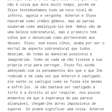
não é coisa que dure muito tempo, porém em
Styxx
testemunhamos todo um novo nível de
inferno, agonia e vergonha. Acheron e Styxx
nasceram como irmãos gémeos, mas as parcas
souberam como amaldiçoá-los bem. Ambos são de
uma beleza sobrenatural, mas o primeiro tem
olhos que o denunciam como pertencendo aos
deuses. Styxx, sem esses olhos, acaba por ser o
mortal de aspecto sobrenatural que todos
desejam, de todas as maneiras possíveis e
imaginárias. Como se cada um não tivesse a sua
própria cruz para carregar, Styxx foi ainda
abençoado
com os pensamentos dos que o que lhe
rodeiam e de cada vez que Acheron é castigado,
ele sente os castigos como se fosse ele mesmo
a sofrê-los. Já não bastava ser castigado a
torto e a direito só por respirar, nos poucos
momentos em que a esperança de paz parece
alcançável, chegam-lhe dores impossíveis de
superar. Só podem significar uma coisa: Acheron