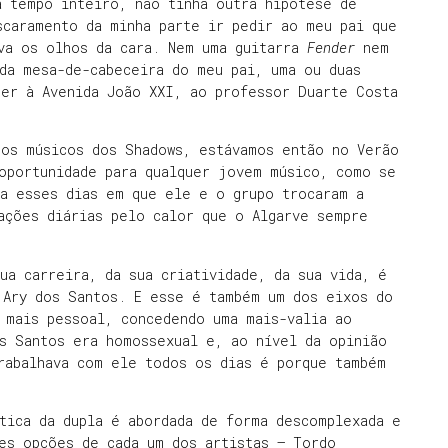
a tempo inteiro, não tinha outra hipótese de
scaramento da minha parte ir pedir ao meu pai que
va os olhos da cara. Nem uma guitarra
Fender
nem
da mesa-de-cabeceira do meu pai, uma ou duas
rer à Avenida João XXI, ao professor Duarte Costa
 os músicos dos Shadows, estávamos então no Verão
 oportunidade para qualquer jovem músico, como se
ca esses dias em que ele e o grupo trocaram a
ações diárias pelo calor que o Algarve sempre
ua carreira, da sua criatividade, da sua vida, é
 Ary dos Santos. E esse é também um dos eixos do
 mais pessoal, concedendo uma mais-valia ao
s Santos era homossexual e, ao nível da opinião
rabalhava com ele todos os dias é porque também
tica da dupla é abordada de forma descomplexada e
es opções de cada um dos artistas – Tordo