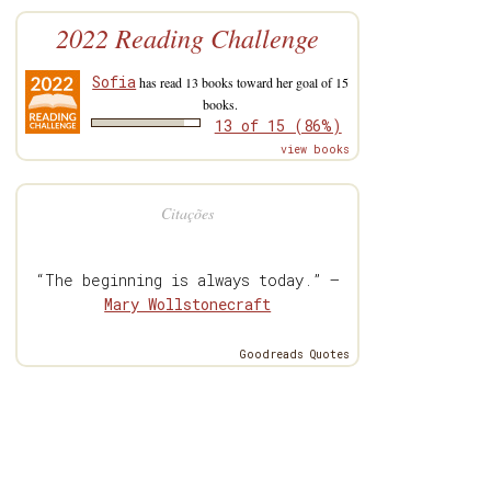
2022 Reading Challenge
Sofia
has read 13 books toward her goal of 15
books.
13 of 15 (86%)
view books
Citações
“The beginning is always today.” —
Mary Wollstonecraft
Goodreads Quotes