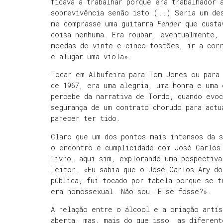
ficava a trabalhar porque era trabalhador 
sobrevivência senão isto (….) Seria um de
me comprasse uma guitarra
Fender
que custa
coisa nenhuma. Era roubar, eventualmente, 
moedas de vinte e cinco tostões, ir a cor
e alugar uma viola».
Tocar em Albufeira para Tom Jones ou para
de 1967, era uma alegria, uma honra e uma
percebe da narrativa de Tordo, quando evo
segurança de um contrato chorudo para actu
parecer ter tido.
Claro que um dos pontos mais intensos da s
o encontro e cumplicidade com José Carlos
livro, aqui sim, explorando uma pespectiva
leitor. «Eu sabia que o José Carlos Ary do
pública, fui tocado por tabela porque se t
era homossexual. Não sou. E se fosse?».
A relação entre o álcool e a criação artís
aberta, mas, mais do que isso, as diferent