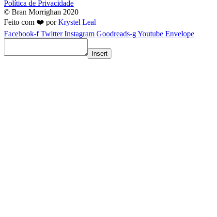
Política de Privacidade
© Bran Morrighan 2020
Feito com ❤️ por
Krystel Leal
Facebook-f
Twitter
Instagram
Goodreads-g
Youtube
Envelope
Insert