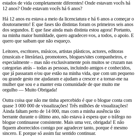
estados de vida completamente diferentes! Onde estavam vocês há
12 anos? Onde estavam vocês há 6 anos?
Há 12 anos eu estava a meio da licenciatura e há 6 anos a começar o
doutoramento! E que fases tão distintas foram os primeiros seis anos
dos segundos. E que fase ainda mais distinta estou agora! Portanto,
na minha maior humildade, quero agradecer-vos, a todos, o apoio. E
quero que saibam que não esqueço.
Leitores, escritores, músicos, artistas plásticos, actores, editoras
(musicais e literárias), promotores, blogues/sites companheiros, e
especialmente – mas não exclusivamente pois muitos se cruzam nas
categorias atrás – todas as pessoas, incluindo amigos e conhecidos,
que já passaram e/ou que estão na minha vida, que com um pequeno
ou grande gesto me ajudaram e ajudam a crescer e a tornar-me na
mulher que sou e a manter esta comunidade de que muito me
orgulho — Muito Obrigada!
Outra coisa que não me tinha apercebido é que o blogue conta com
quase 3 000 000 de visualizações! Três milhões de visualizações!
Ainda faltam perto de 14 000, mas com a minha ausência tão
berrante durante o último ano, não estava à espera que o tráfego no
blogue continuasse consistente. Mais uma vez, obrigada! E não
fiquem aborrecidos comigo por agradecer tanto, porque é mesmo
sincero. E porque só assim faz sentido continuar.