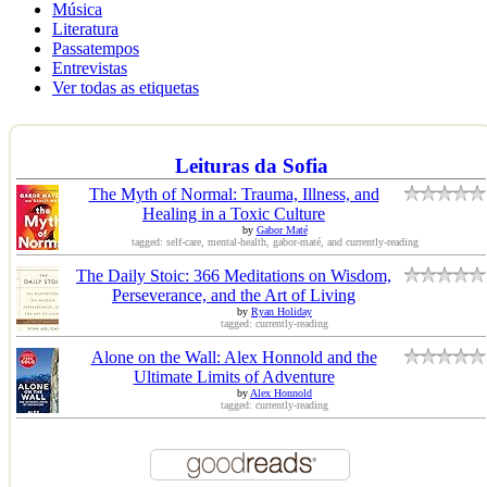
Música
Literatura
Passatempos
Entrevistas
Ver todas as etiquetas
Leituras da Sofia
The Myth of Normal: Trauma, Illness, and
Healing in a Toxic Culture
by
Gabor Maté
tagged: self-care, mental-health, gabor-maté, and currently-reading
The Daily Stoic: 366 Meditations on Wisdom,
Perseverance, and the Art of Living
by
Ryan Holiday
tagged: currently-reading
Alone on the Wall: Alex Honnold and the
Ultimate Limits of Adventure
by
Alex Honnold
tagged: currently-reading