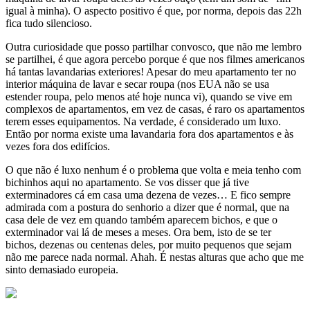
igual à minha). O aspecto positivo é que, por norma, depois das 22h
fica tudo silencioso.
Outra curiosidade que posso partilhar convosco, que não me lembro
se partilhei, é que agora percebo porque é que nos filmes americanos
há tantas lavandarias exteriores! Apesar do meu apartamento ter no
interior máquina de lavar e secar roupa (nos EUA não se usa
estender roupa, pelo menos até hoje nunca vi), quando se vive em
complexos de apartamentos, em vez de casas, é raro os apartamentos
terem esses equipamentos. Na verdade, é considerado um luxo.
Então por norma existe uma lavandaria fora dos apartamentos e às
vezes fora dos edifícios.
O que não é luxo nenhum é o problema que volta e meia tenho com
bichinhos aqui no apartamento. Se vos disser que já tive
exterminadores cá em casa uma dezena de vezes… E fico sempre
admirada com a postura do senhorio a dizer que é normal, que na
casa dele de vez em quando também aparecem bichos, e que o
exterminador vai lá de meses a meses. Ora bem, isto de se ter
bichos, dezenas ou centenas deles, por muito pequenos que sejam
não me parece nada normal. Ahah. É nestas alturas que acho que me
sinto demasiado europeia.