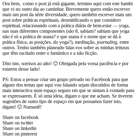
Ora bem, como o post já está gigante, termino aqui com este bambi
que vi no outro dia ao caminhar. Brevemente quero então escrever
mais um post da série diversidade, quero também escrever mais um
post sobre práticas espirituais, desmitificando o que considero
espiritual, relacionando com a prática diária de bem-estar — yoga,
nas suas diferentes componentes (são 8, sabiam? sabiam que yoga
não é só a prática de asana? e que asana é o nome que se dá à
prática física, as posições, do yoga?), meditação,
journaling
, entre
outros. Tenho também planeado falar-vos sobre as minhas leituras
que têm oscilado entre o fantástico e a não ficção.
Dito isto, sorrisos ao alto! 🙂 Obrigada pela vossa paciência e por
estarem desse lado!
PS: Estou a pensar criar um grupo privado no Facebook para que
alguns dos temas que aqui vou falando sejam discutidos de forma
mais interactiva num espaço seguro em que se sintam à vontade para
se expressarem. É só uma ideia, digam o que me acham. Se tiverem
sugestões de outro tipo de espaço em que possamos fazer isto,
digam! 🙂 Namastê!
Share on facebook
Share on twitter
Share on linkedin
Share on pinterest