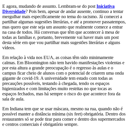
E agora, mudando de assunto. Lembram-se do post
Iniciativa
Diversidade
? Pois bem, apesar de andar ausente, continuo a tentar
mergulhar mais especificamente no tema do racismo. Já comecei a
partilhar algumas sugestões literárias, e até a promover passatempos,
mas quero que este seja um assunto que realmente comece a entrar
na casa de todos. Há conversas que têm que acontecer à mesa de
todas as famílias e, portanto, brevemente vai haver mais um post
desta série em que vou partilhar mais sugestões literárias e alguns
vídeos.
Em relação à vida nos EUA, as coisas têm sido minimamente
calmas. Em Bloomington não tem havido manifestações violentas e
por esta altura a grande preocupação é o regresso às aulas e o
campus ficar cheio de alunos com o potencial de criarem uma onda
gigante de covid-19. A universidade tem estado com todas as
precauções possíveis, testando à chegada, tendo os espaços
higienizados e com limitações muito restritas no que tocas as
espaços fechados, mas há sempre o risco do que acontece fora da
sala de aula.
Em Indiana tem que se usar máscara, mesmo na rua, quando não é
possível manter a distância mínima (six feet) obrigatória. Dentro dos
restaurantes só se pode tirar para comer e dentro dos supermercados
e centros comerciais é obrigatório sempre.