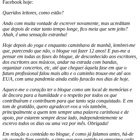
Facebook hoje:
Queridos leitores, como estão?
Ando com muita vontade de escrever novamente, mas acreditam
que depois de estar tanto tempo longe, fico meia que sem jeito?
Ahah, é uma sensação estranha!
Hoje depois do yoga e enquanto caminhava de manhã, lembrei-me
que, parecendo que não, o blogue vai fazer 12 anos! E pus-me a
pensar em todas as fases do blogue, de desconhecido aos escritores,
dos escritores aos músicos, andar na estrada com bandas,
organizar concertos, etc, até que cheguei àquela fase em que o
futuro profissional falou mais alto e o caminho trouxe-me até aos
EUA, com uma pandemia ainda estilo furacão nos dias de hoje.
Aquece-me o coração ter o blogue como um local de memórias e
de âncora para a humildade e o respeito por todos os que
contribuíram e contribuem para que tanto seja conquistado. E em
tom de gratidão, quero agradecer-vos a vós também,
principalmente a quem tem sempre uma palavra carinhosa e de
apoio, por estarem sempre desse lado, independentemente se
escrevo todos os dias ou uma vez por mês. Obrigada!
Em relação a conteúdo no blogue, é como já falamos antes, há-de
vir quando fizer sentido, e sinto que esse sentido se aproxima cada