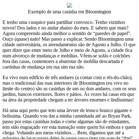
Exemplo de uma casinha em Bloomington
E tenho uma cusquice para partilhar convosco. Tenho vizinhos
novos! Dos lados e no andar abaixo do meu. E sabem que mais?
Agora compreendo ainda melhor o sentido de “paredes de papel”.
Ouço (quase) tudo! Mas passo a explicar. Sendo Bloomington uma
cidade universitária, os arrendamentos são de Agosto a Julho. O que
quer dizer que entre meio de Julho e meio de Agosto, a cidade fica
num alvoroço de mudanças e mobílias. Vêem-se sofás e colchões
fora das casas, contentores a abarrotar de mobília descartada e
carrinhas de mudança em rua sim rua não.
Eu vivo num edifício de três andares (a contar com o rés-do-chão),
mas o tradicional das ruas interiores de Bloomington (eu vivo no
limite do centro) são as casinhas de um ou dois andares, com os seus
jardins, bancos exteriores, flores e pátios. Às vezes há casas em que
na área da propriedade chegam a ter árvores enormes e lindíssimas!
Há uma aqui perto que tem uma árvore de tronco branco gigante e
belíssima. Quando vou dar a minha caminhada até ao Bryan Park,
passo por estas casinhas todas e como algumas são de estudantes,
tem sido engraçado ver esta transição entre quem foi embora e quem
chega. Voltando aos meus vizinhos… Bem, digamos que até a
máquina de lavar roupa deles às vezes ouço (tem um som de “fim”