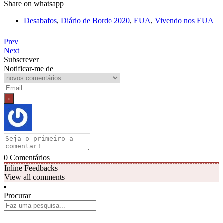
Share on whatsapp
Desabafos
,
Diário de Bordo 2020
,
EUA
,
Vivendo nos EUA
Prev
Next
Subscrever
Notificar-me de
0
Comentários
Inline Feedbacks
View all comments
Procurar