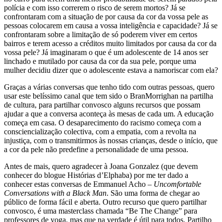
polícia e com isso correrem o risco de serem mortos? Já se
confrontaram com a situação de por causa da cor da vossa pele as
pessoas colocarem em causa a vossa inteligência e capacidade? Já se
confrontaram sobre a limitação de só poderem viver em certos
bairros e terem acesso a créditos muito limitados por causa da cor da
vossa pele? Já imaginaram o que é um adolescente de 14 anos ser
linchado e mutilado por causa da cor da sua pele, porque uma
mulher decidiu dizer que o adolescente estava a namoriscar com ela?
Graças a várias conversas que tenho tido com outras pessoas, quero
usar este belíssimo canal que tem sido o BranMorrighan na partilha
de cultura, para partilhar convosco alguns recursos que possam
ajudar a que a conversa aconteça às mesas de cada um. A educação
começa em casa. O desaparecimento do racismo começa com a
consciencialização colectiva, com a empatia, com a revolta na
injustiça, com o transmitirmos às nossas crianças, desde o início, que
a cor da pele não predefine a personalidade de uma pessoa.
Antes de mais, quero agradecer à Joana Gonzalez (que devem
conhecer do blogue Histórias d’Elphaba) por me ter dado a
conhecer estas conversas de Emmanuel Acho –
Uncomfortable
Conversations with a Black Man
. São uma forma de chegar ao
público de forma fácil e aberta. Outro recurso que quero partilhar
convosco, é uma masterclass chamada “Be The Change” para
professores de yoga, mas que na verdade é útil para todos. Partilho