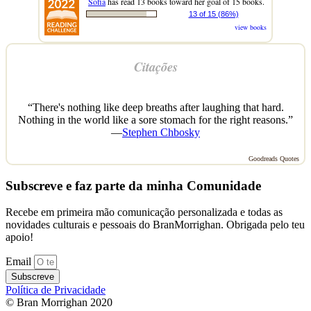
Sofia
has read 13 books toward her goal of 15 books.
13 of 15 (86%)
view books
Citações
“There's nothing like deep breaths after laughing that hard.
Nothing in the world like a sore stomach for the right reasons.”
—
Stephen Chbosky
Goodreads Quotes
Subscreve e faz parte da minha Comunidade
Recebe em primeira mão comunicação personalizada e todas as
novidades culturais e pessoais do BranMorrighan. Obrigada pelo teu
apoio!
Email
Subscreve
Política de Privacidade
© Bran Morrighan 2020