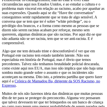
circunstâncias aqui nos Estados Unidos, e ao estudar a cultura e o
problema mais visceral em relação ao racismo, acabo por apanhar as
suas expressões. Quando aqui se diz “Have the conversation”
conseguimos sentir rapidamente que se trata de algo sensível. A
conversa que se tem que ter é sobre “white privilege”, ou o
privilégio dos brancos, e a forma como mesmo as pessoas que se
dizem não serem racistas acabam por reforçar, mesmo sem
quererem, algumas dinâmicas que são racistas. Por aqui diz-se que
não adianta não se ser racista, tem que se ser anti-racista. E é
compreensível.
Algo que me tem deixado triste e desconfortável é ver que em
Portugal este racismo tem estado também latente. Não sou
especialista em história de Portugal, mas é óbvio que temos
precedentes. Talvez não tenhamos brutalidade policial descarada,
como existe aqui nos EUA, mas isso não implica que não haja uma
sombra muito grande sobre o assunto e que os incidentes não
aconteçam na mesma. Dito isto, a primeira partilha que quero fazer
aqui é a
Crónica de Mamadou Ba, dirigente da SOS Racismo, no
Expresso
.
Muitos de nós não fazemos ideia das dinâmicas que muitas pessoas
têm de ter para se proteger do preconceito. Alguma vez pensaram
que talvez devessem ter que ter brinquedos ou um banco de criança
no carro para terem uma menor probabilidade de serem parados pela