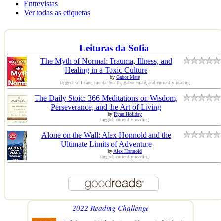
Entrevistas
Ver todas as etiquetas
Leituras da Sofia
The Myth of Normal: Trauma, Illness, and
Healing in a Toxic Culture
by
Gabor Maté
tagged: self-care, mental-health, gabor-maté, and currently-reading
The Daily Stoic: 366 Meditations on Wisdom,
Perseverance, and the Art of Living
by
Ryan Holiday
tagged: currently-reading
Alone on the Wall: Alex Honnold and the
Ultimate Limits of Adventure
by
Alex Honnold
tagged: currently-reading
2022 Reading Challenge