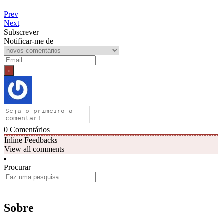
Prev
Next
Subscrever
Notificar-me de
0
Comentários
Inline Feedbacks
View all comments
Procurar
Sobre