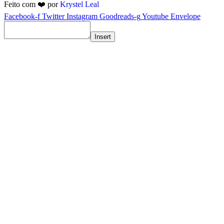
Feito com ❤️ por
Krystel Leal
Facebook-f
Twitter
Instagram
Goodreads-g
Youtube
Envelope
Insert