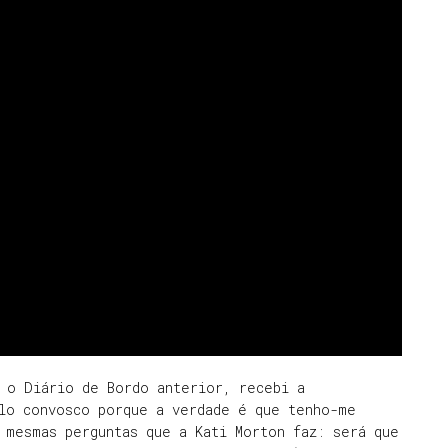
r o Diário de Bordo anterior, recebi a
-lo convosco porque a verdade é que tenho-me
 mesmas perguntas que a Kati Morton faz: será que