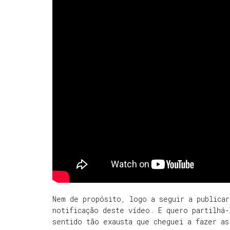
Nem de propósito, logo a seguir a publica
notificação deste vídeo. E quero partilhá
sentido tão exausta que cheguei a fazer as