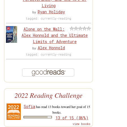
Living
Ryan Holiday
by
tagged: currently-reading
Alone on the Wall:
Alex Honnold and the Ultimate
Limits of Adventure
Alex Honnold
by
tagged: currently-reading
2022 Reading Challenge
Sofia
has read 13 books toward her goal of 15
books.
13 of 15 (86%)
view books