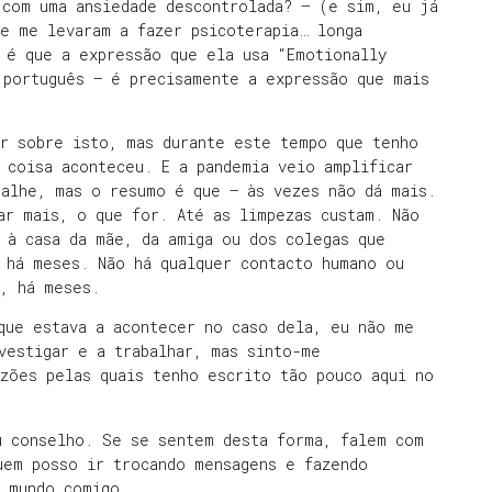
 com uma ansiedade descontrolada? — (e sim, eu já
ue me levaram a fazer psicoterapia… longa
 é que a expressão que ela usa “Emotionally
 português – é precisamente a expressão que mais
ar sobre isto, mas durante este tempo que tenho
 coisa aconteceu. E a pandemia veio amplificar
talhe, mas o resumo é que — às vezes não dá mais.
ar mais, o que for. Até as limpezas custam. Não
 à casa da mãe, da amiga ou dos colegas que
 há meses. Não há qualquer contacto humano ou
l, há meses.
que estava a acontecer no caso dela, eu não me
vestigar e a trabalhar, mas sinto-me
zões pelas quais tenho escrito tão pouco aqui no
u conselho. Se se sentem desta forma, falem com
uem posso ir trocando mensagens e fazendo
o mundo comigo.