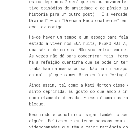
estou deprimida? será que estou novamente
tive episódios de ansiedade e de pânico q
história para um outro post) — E a verdade
Drained” – ou “Drenada Emocionalmente” em
eco faz comigo.
Há-de haver um tempo e um espaço para fal
estado a viver nos EUA muita, MESMO MUITA,
uma série de coisas. Não vou entrar em de
Às vezes não dá para concentrar mais, forç
há a refeição quentinha que se pode ir ter
trabalham na mesma coisa. Não há um abraço
animal, já que o meu Bran está em Portuga
Ainda assim, tal como a Kati Morton disse 
sinto deprimida. Eu gosto do que ando a in
completamente drenada. E essa é uma das ra
blogue.
Resumindo e concluindo, sigam também o se
alguém. Felizmente eu tenho pessoas com q
videochamadas que têm a maior paciência d