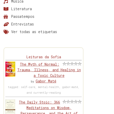
Música
Literatura
Passatempos
Entrevistas
Ver todas as etiquetas
Leituras da Sofia
The Myth of Normal:
Trauma, Illness, and Healing in
a Toxic Culture
Gabor Maté
by
tagged: self-care, mental-health, gabor-maté,
and currently-reading
The Daily Stoic: 366
Meditations on Wisdom,
Perseverance, and the Art of