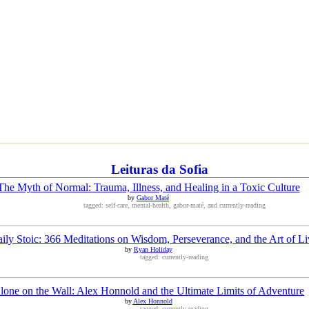
Leituras da Sofia
The Myth of Normal: Trauma, Illness, and Healing in a Toxic Culture
by
Gabor Maté
tagged: self-care, mental-health, gabor-maté, and currently-reading
ily Stoic: 366 Meditations on Wisdom, Perseverance, and the Art of Li
by
Ryan Holiday
tagged: currently-reading
lone on the Wall: Alex Honnold and the Ultimate Limits of Adventure
by
Alex Honnold
tagged: currently-reading