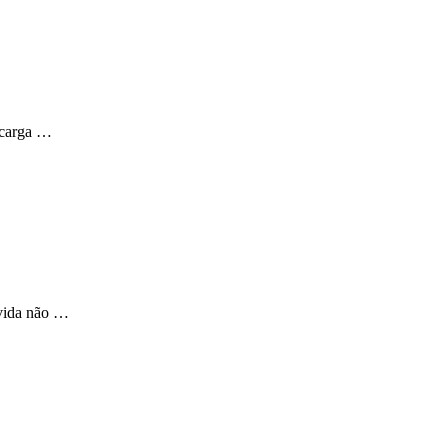
 carga …
 vida não …