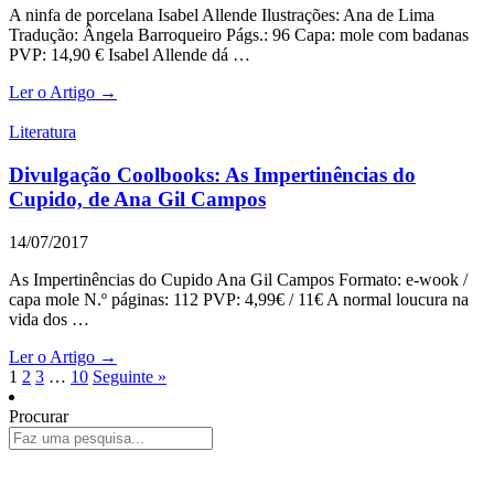
A ninfa de porcelana Isabel Allende Ilustrações: Ana de Lima
Tradução: Ângela Barroqueiro Págs.: 96 Capa: mole com badanas
PVP: 14,90 € Isabel Allende dá …
Ler o Artigo →
Literatura
Divulgação Coolbooks: As Impertinências do
Cupido, de Ana Gil Campos
14/07/2017
As Impertinências do Cupido Ana Gil Campos Formato: e-wook /
capa mole N.º páginas: 112 PVP: 4,99€ / 11€ A normal loucura na
vida dos …
Ler o Artigo →
1
2
3
…
10
Seguinte »
Procurar