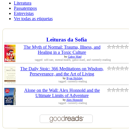
Literatura
Passatempos
Entrevistas
Ver todas as etiquetas
Leituras da Sofia
The Myth of Normal: Trauma, Illness, and
Healing in a Toxic Culture
by
Gabor Maté
tagged: self-care, mental-health, gabor-maté, and currently-reading
The Daily Stoic: 366 Meditations on Wisdom,
Perseverance, and the Art of Living
by
Ryan Holiday
tagged: currently-reading
Alone on the Wall: Alex Honnold and the
Ultimate Limits of Adventure
by
Alex Honnold
tagged: currently-reading