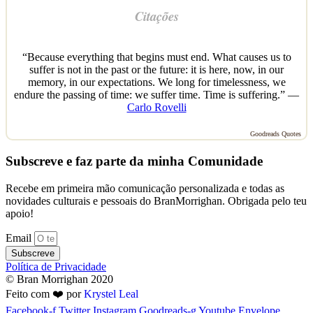
Citações
“Because everything that begins must end. What causes us to
suffer is not in the past or the future: it is here, now, in our
memory, in our expectations. We long for timelessness, we
endure the passing of time: we suffer time. Time is suffering.” —
Carlo Rovelli
Goodreads Quotes
Subscreve e faz parte da minha Comunidade
Recebe em primeira mão comunicação personalizada e todas as
novidades culturais e pessoais do BranMorrighan. Obrigada pelo teu
apoio!
Email
Subscreve
Política de Privacidade
© Bran Morrighan 2020
Feito com ❤️ por
Krystel Leal
Facebook-f
Twitter
Instagram
Goodreads-g
Youtube
Envelope