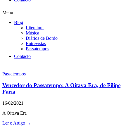
Menu
Blog
Literatura
Música
Diários de Bordo
Entrevistas
Passatempos
Contacto
Passatempos
Vencedor do Passatempo: A Oitava Era, de Filipe
Faria
16/02/2021
A Oitava Era
Ler o Artigo →