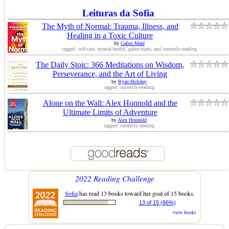
Leituras da Sofia
The Myth of Normal: Trauma, Illness, and
Healing in a Toxic Culture
by
Gabor Maté
tagged: self-care, mental-health, gabor-maté, and currently-reading
The Daily Stoic: 366 Meditations on Wisdom,
Perseverance, and the Art of Living
by
Ryan Holiday
tagged: currently-reading
Alone on the Wall: Alex Honnold and the
Ultimate Limits of Adventure
by
Alex Honnold
tagged: currently-reading
2022 Reading Challenge
Sofia
has read 13 books toward her goal of 15 books.
13 of 15 (86%)
view books