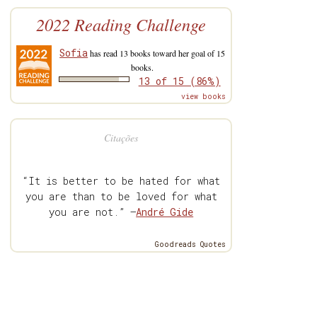
2022 Reading Challenge
Sofia
has read 13 books toward her goal of 15
books.
13 of 15 (86%)
view books
Citações
“It is better to be hated for what
you are than to be loved for what
you are not.” —
André Gide
Goodreads Quotes