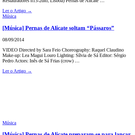
Restauradores n13-2dto, Lisboa) Pernas de Alicate …
Ler o Artigo →
Música
[Música] Pernas de Alicate soltam “Pássaros”
08/09/2014
VIDEO Directed by Sara Feio Choreography: Raquel Claudino
Make-up: Lea Magui Louro Lighting: Sílvia de Sá Editor: Sérgio
Pedro Actors: Inês de Sá Frias (crow) …
Ler o Artigo →
Música
[Música] Pernas de Alicate preparam-se para lançar