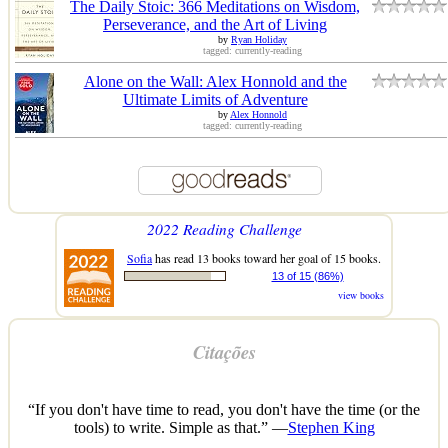
The Daily Stoic: 366 Meditations on Wisdom,
Perseverance, and the Art of Living
by
Ryan Holiday
tagged: currently-reading
Alone on the Wall: Alex Honnold and the
Ultimate Limits of Adventure
by
Alex Honnold
tagged: currently-reading
2022 Reading Challenge
Sofia
has read 13 books toward her goal of 15 books.
13 of 15 (86%)
view books
Citações
“If you don't have time to read, you don't have the time (or the
tools) to write. Simple as that.” —
Stephen King